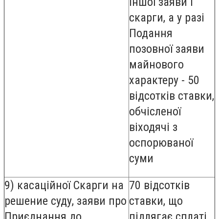
Іншої заяви і
скарги, а у разі
Подання
позовної заяви
майнового
характеру - 50
відсотків ставки,
обчісленої
віходячі з
оспорюваної
суми
9) касаційної Скарги на
70 відсотків
решение суду, заяви про
ставки, що
Приєднання до
підлягає сплаті