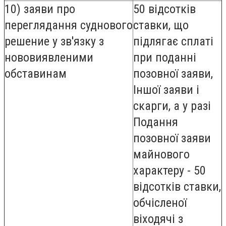
10) заяви про
50 відсотків
переглядання суднового
ставки, що
решение у зв'язку з
підлягає сплаті
нововиявленими
при поданні
обставинам
позовної заяви,
Іншої заяви і
скарги, а у разі
Подання
позовної заяви
майнового
характеру - 50
відсотків ставки,
обчісленої
віходячі з