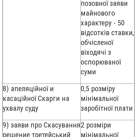
позовної заяви
майнового
характеру - 50
відсотків ставки,
обчісленої
віходячі з
оспорюваної
суми
8) апеляційної и
0,5 розміру
касаційної Скарги на
мінімальної
ухвалу суду
заробітної плати
9) заяви про Скасування
2 розміри
решение третейський
мінімальної