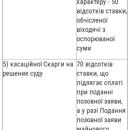
характеру - 50
відсотків ставки,
обчісленої
віходячі з
оспорюваної
суми
5) касаційної Скарги на
70 відсотків
решение суду
ставки, що
підлягає сплаті
при поданні
позовної заяви,
а у разі Подання
позовної заяви
майнового