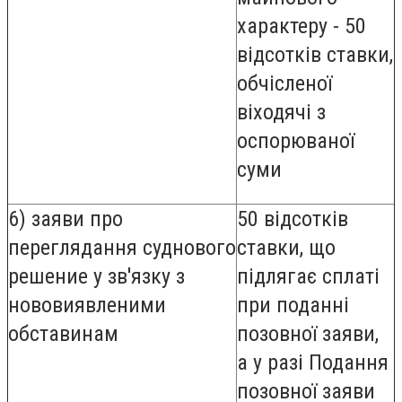
характеру - 50
відсотків ставки,
обчісленої
віходячі з
оспорюваної
суми
6) заяви про
50 відсотків
переглядання суднового
ставки, що
решение у зв'язку з
підлягає сплаті
нововиявленими
при поданні
обставинам
позовної заяви,
а у разі Подання
позовної заяви