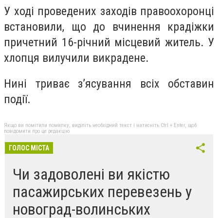
У ході проведених заходів правоохоронці
встановили, що до вчинення крадіжки
причетний 16-річний місцевий житель. У
хлопця вилучили викрадене.
Нині триває з’ясування всіх обставин
події.
Якщо ви помітили помилку, виділіть необхідний текст і натисніть Ctrl + Enter, щоб
повідомити про це редакцію
ГОЛОС МІСТА
Чи задоволені ви якістю
пасажирських перевезень у
новоград-волинських