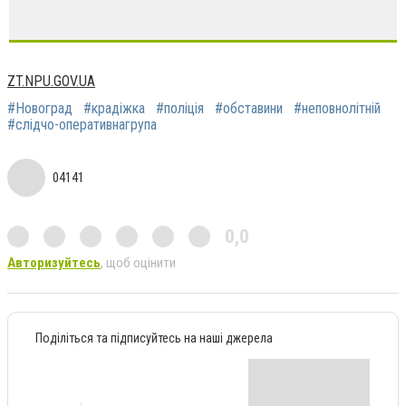
ZT.NPU.GOV.UA
#Новоград
#крадіжка
#поліція
#обставини
#неповнолітній
#слідчо-оперативнагрупа
04141
0,0
Авторизуйтесь
, щоб оцінити
Поділіться та підписуйтесь на наші джерела