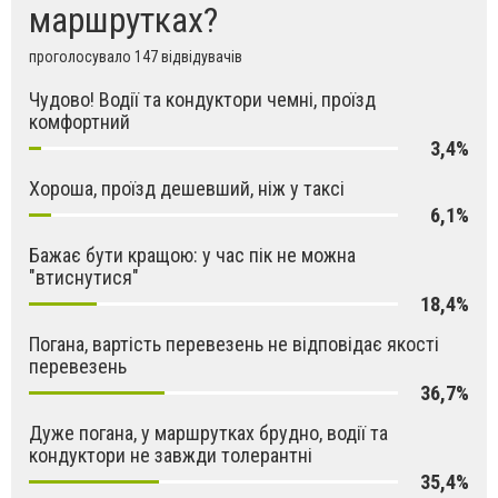
маршрутках?
проголосувало 147 відвідувачів
Чудово! Водії та кондуктори чемні, проїзд
комфортний
3,4%
Хороша, проїзд дешевший, ніж у таксі
6,1%
Бажає бути кращою: у час пік не можна
"втиснутися"
18,4%
Погана, вартість перевезень не відповідає якості
перевезень
36,7%
Дуже погана, у маршрутках брудно, водії та
кондуктори не завжди толерантні
35,4%