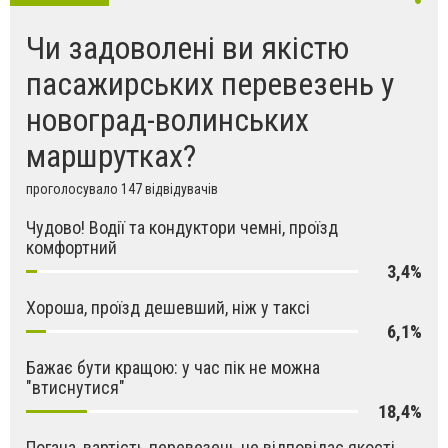
Чи задоволені ви якістю
пасажирських перевезень у
новоград-волинських
маршрутках?
проголосувало 147 відвідувачів
Чудово! Водії та кондуктори чемні, проїзд
комфортний
3,4%
Хороша, проїзд дешевший, ніж у таксі
6,1%
Бажає бути кращою: у час пік не можна
"втиснутися"
18,4%
Погана, вартість перевезень не відповідає якості