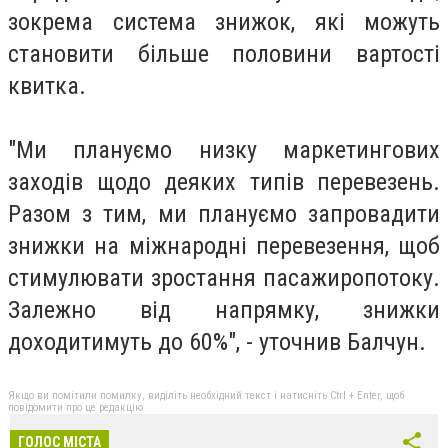
зокрема система знижок, які можуть
становити більше половини вартості
квитка.
"Ми плануємо низку маркетингових
заходів щодо деяких типів перевезень.
Разом з тим, ми плануємо запровадити
знижки на міжнародні перевезення, щоб
стимулювати зростання пасажиропотоку.
Залежно від напрямку, знижки
доходитимуть до 60%", - уточнив Балчун.
Якщо ви помітили помилку, виділіть необхідний текст і натисніть Ctrl + Enter, щоб
повідомити про це редакцію
ГОЛОС МІСТА