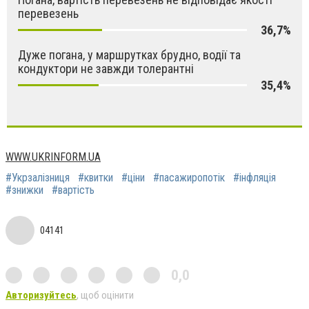
перевезень
36,7%
Дуже погана, у маршрутках брудно, водії та
кондуктори не завжди толерантні
35,4%
WWW.UKRINFORM.UA
#Укрзалізниця
#квитки
#ціни
#пасажиропотік
#інфляція
#знижки
#вартість
04141
0,0
Авторизуйтесь
, щоб оцінити