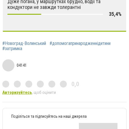
Дуже погана, у маршрутках брудно, водії та
кондуктори не завжди толерантні
35,4%
#Новоград-Волинський
#допомогапринародженнідитини
#затримка
04141
0,0
Авторизуйтесь
, щоб оцінити
Поділіться та підписуйтесь на наші джерела