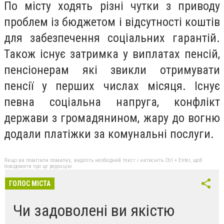
По місту ходять різні чутки з приводу
проблем із бюджетом і відсутності коштів
для забезпечення соціальних гарантій.
Також існує затримка у виплатах пенсій,
пенсіонерам які звикли отримувати
пенсії у перших числах місяця. Існує
певна соціальна напруга, конфлікт
держави з громадянином, жару до вогню
додали платіжки за комунальні послуги.
Якщо ви помітили помилку, виділіть необхідний текст і натисніть Ctrl + Enter, щоб
повідомити про це редакцію
ГОЛОС МІСТА
Чи задоволені ви якістю