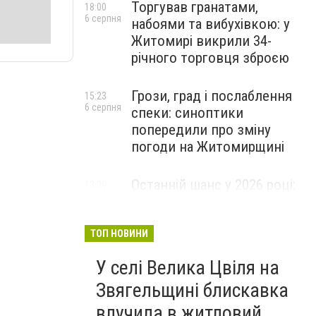
Торгував гранатами,
18:00
6 серпня
набоями та вибухівкою: у
Житомирі викрили 34-
річного торговця зброєю
Грози, град і послаблення
15:23
6 серпня
спеки: синоптики
попередили про зміну
погоди на Житомирщині
Останній шанс у 2026 році:
13:09
6 серпня
оголошено набір на
безплатний курс для
майбутніх водійок автобусів
ТОП НОВИНИ
У селі Велика Цвіля на
Звягельщині блискавка
влучила в житловий