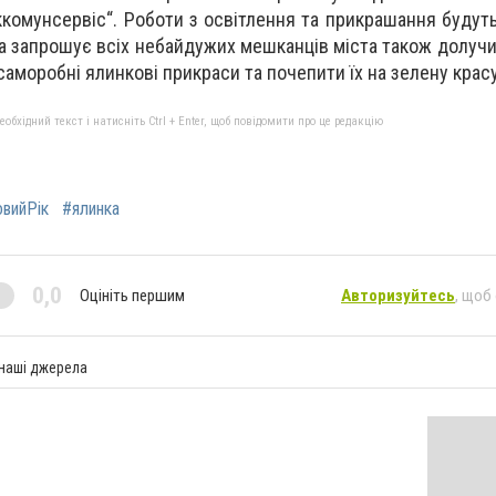
ккомунсервіс“. Роботи з освітлення та прикрашання будут
да запрошує всіх небайдужих мешканців міста також долучи
 саморобні ялинкові прикраси та почепити їх на зелену крас
бхідний текст і натисніть Ctrl + Enter, щоб повідомити про це редакцію
вийРік
#ялинка
0,0
Оцініть першим
Авторизуйтесь
, щоб
 наші джерела