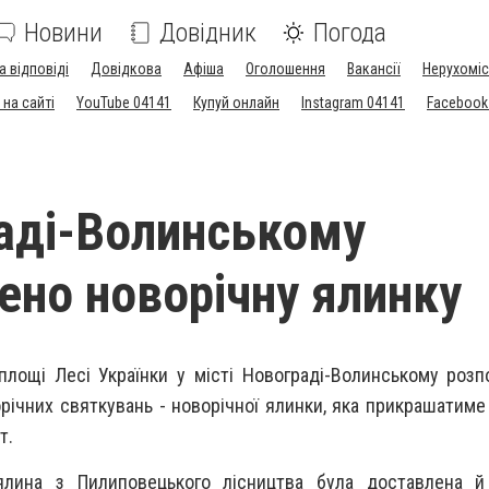
Новини
Довідник
Погода
а відповіді
Довідкова
Афіша
Оголошення
Вакансії
Нерухоміс
на сайті
YouTube 04141
Купуй онлайн
Instagram 04141
Facebook
аді-Волинському
ено новорічну ялинку
площі Лесі Українки у місті Новограді-Волинському роз
річних святкувань - новорічної ялинки, яка прикрашатиме 
т.
ялина з Пилиповецького лісництва була доставлена й