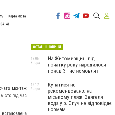
ть
Карта міста
 04141
ОСТАННІ НОВИНИ
На Житомирщині від
18:06
Вчора
початку року народилося
понад 3 тис немовлят
Купатися не
15:17
почато монтаж
Вчора
рекомендовано: на
місто під час
міському пляжі Звягеля
вода у р. Случ не відповідає
нормам
 встановлена