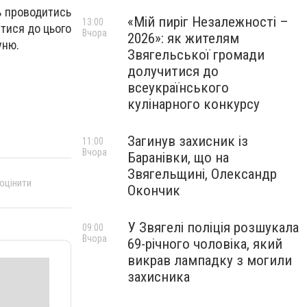
ь проводитись
«Мій пиріг Незалежності –
13:00
тися до цього
Вчора
2026»: як жителям
уню.
Звягельської громади
долучитися до
всеукраїнського
кулінарного конкурсу
Загинув захисник із
11:00
Вчора
Баранівки, що на
Звягельщині, Олександр
 оцінити
Окончик
У Звягелі поліція розшукала
09:00
Вчора
69-річного чоловіка, який
викрав лампадку з могили
захисника