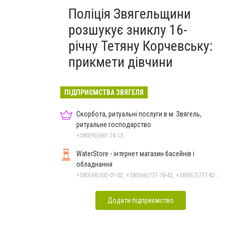
Поліція Звягельщини
розшукує зниклу 16-
річну Тетяну Корчевську:
прикмети дівчини
ПІДПРИЄМСТВА ЗВЯГЕЛЯ
Скорбота, ритуальні послуги в м. Звягель,
ритуальне господарство
+380(93)681-74-13
WaterStore - інтернет магазин басейнів і
обладнання
+380(44)502-01-02, +380(66)777-78-42, +380(67)777-82-19, +380(67)890-80-80, +380(73)890-80-80, +380(44)502-01-03
Додати підприємство