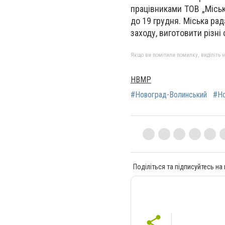
працівниками ТОВ „Місь
до 19 грудня. Міська ра
заходу, виготовити різні
Якщо ви помітили помилку, виділіть нео
НВМР
#Новоград-Волинський
#Но
Поділіться та підписуйтесь на