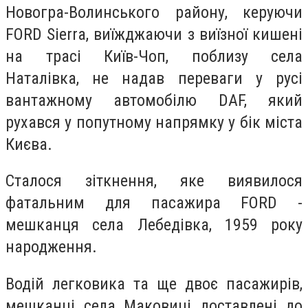
Новогра-Волинського району, керуючи
FORD Sierra, виїжджаючи з виїзної кишені
на трасі Київ-Чоп, поблизу села
Наталівка, не надав переваги у русі
вантажному автомобілю DAF, який
рухався у попутному напрямку у бік міста
Києва.
Сталося зіткнення, яке виявилося
фатальним для пасажира FORD -
мешканця села Лебедівка, 1959 року
народження.
Водій легковика та ще двоє пасажирів,
мешканці села Маковиці доставлені до