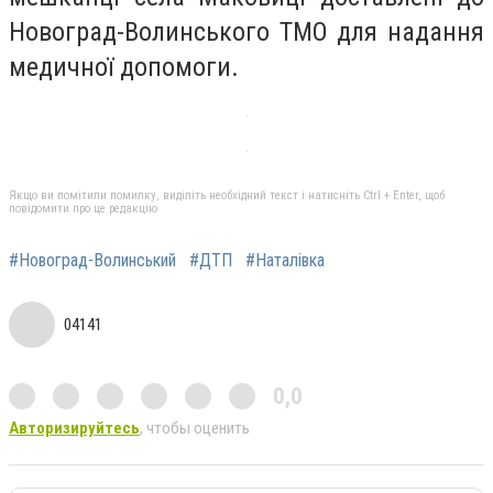
Новоград-Волинського ТМО для надання
медичної допомоги.
Якщо ви помітили помилку, виділіть необхідний текст і натисніть Ctrl + Enter, щоб
повідомити про це редакцію
#Новоград-Волинський
#ДТП
#Наталівка
04141
0,0
Авторизируйтесь
, чтобы оценить