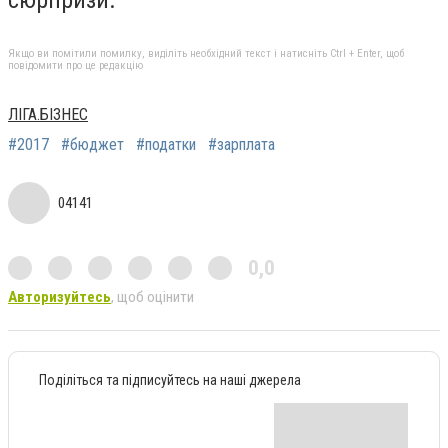
Якщо ви помітили помилку, виділіть необхідний текст і натисніть Ctrl + Enter, щоб
повідомити про це редакцію
ЛІГА.БІЗНЕС
#2017
#бюджет
#податки
#зарплата
04141
0,0
Авторизуйтесь
, щоб оцінити
Поділіться та підписуйтесь на наші джерела