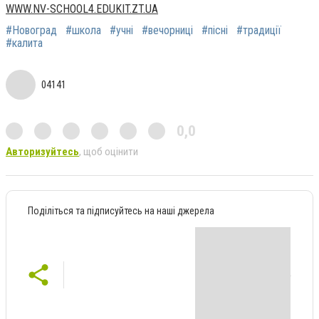
WWW.NV-SCHOOL4.EDUKIT.ZT.UA
#Новоград
#школа
#учні
#вечорниці
#пісні
#традиції
#калита
04141
0,0
Авторизуйтесь
, щоб оцінити
Поділіться та підписуйтесь на наші джерела