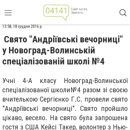
13:58, 18 грудня 2016 р.
Свято "Андріївські вечорниці"
у Новоград-Волинській
спеціалізованій школі №4
Учні 4-А класу Новоград-Волинської
спеціалізованої школи№4 разом зі своєю
вчителькою Сергієнко Г.С. провели свято
"Андріївські вечорниці". Свято пройшло
цікаво, весело. На свято була запрошена
гостя з США Кейсі Такер, волонтер з Нью-