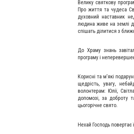
Велику святкову програ
Про життя та чудеса Св
духовний наставник не
людина живе на землі д
спішать ділитися з ближ
До Храму знань завітал
програму і неперевершен
Корисні та м′які подару
щедрість, увагу, неба
волонтерам: Юлії, Світ
допомозі, за доброту т
цьогорічне свято.
Нехай Господь повертає 