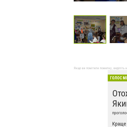
Якщо ви помітили помилку, виділіть нео
ГОЛОС М
Ото
Яки
проголос
Краще 