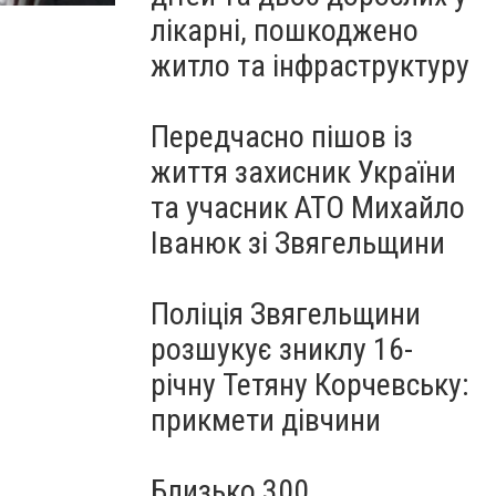
лікарні, пошкоджено
житло та інфраструктуру
Передчасно пішов із
життя захисник України
та учасник АТО Михайло
Іванюк зі Звягельщини
Поліція Звягельщини
розшукує зниклу 16-
річну Тетяну Корчевську:
прикмети дівчини
Близько 300