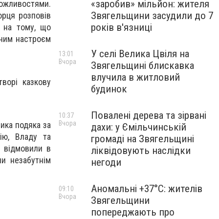
«заробив» мільйон: жителя
можливостями.
Звягельщини засудили до 7
орця розповів
років в'язниці
и на тому, що
рним настроєм
У селі Велика Цвіля на
13:01
Вчора
Звягельщині блискавка
влучила в житловий
творі казкову
будинок
Повалені дерева та зірвані
10:37
Вчора
лика подяка за
дахи: у Ємільчинській
гію, Владу та
громаді на Звягельщині
е відмовили в
ліквідовують наслідки
ли незабутнім
негоди
Аномальні +37°C: жителів
09:10
Вчора
Звягельщини
попереджають про