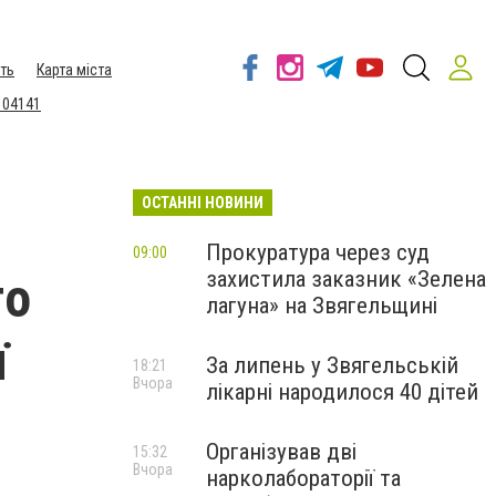
ть
Карта міста
 04141
ОСТАННІ НОВИНИ
Прокуратура через суд
09:00
захистила заказник «Зелена
го
лагуна» на Звягельщині
ї
За липень у Звягельській
18:21
Вчора
лікарні народилося 40 дітей
Організував дві
15:32
Вчора
нарколабораторії та