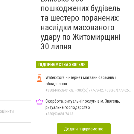
пошкоджених будівель
та шестеро поранених:
наслідки масованого
удару по Житомирщині
30 липня
ПІДПРИЄМСТВА ЗВЯГЕЛЯ
WaterStore - інтернет магазин басейнів і
обладнання
+380(44)502-01-02, +380(66)777-78-42, +380(67)777-82-19, +380(67)890-80-80, +380(73)890-80-80, +380(44)502-01-03
Скорбота, ритуальні послуги в м. Звягель,
ритуальне господарство
 оцінити
+380(93)681-74-13
Додати підприємство