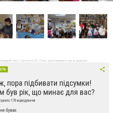
бхідний текст і натисніть Ctrl + Enter, щоб повідомити про це редакцію
ІСТА
ж, пора підбивати підсумки!
м був рік, що минає для вас?
увало 170 відвідувачів
не буває