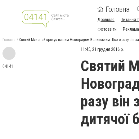
Головна
Дозвілля
Питання т
Фотозвіти
Реклама 
Головна
Святий Миколай крокує нашим Новоградом-Волинським…Цього разу він зав
11:45, 21 грудня 2016 р.
Святий М
04141
Новогра
разу він 
дитячої б