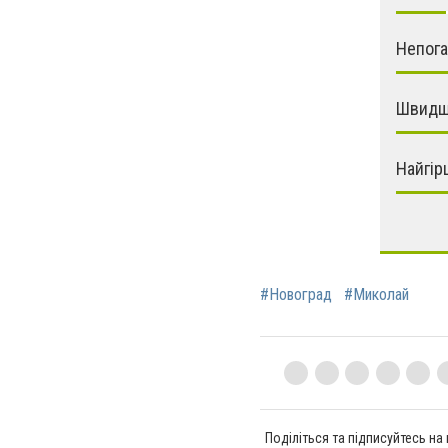
Непог
Швидш
Найгір
#Новоград
#Миколай
Поділіться та підписуйтесь на