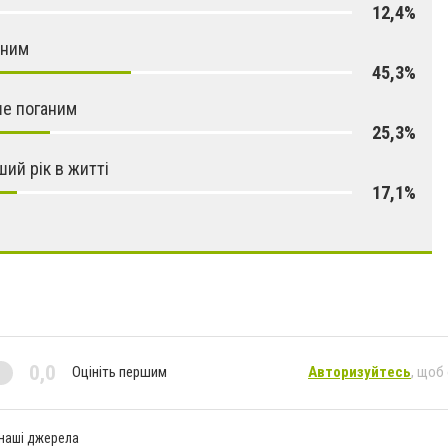
12,4%
аним
45,3%
е поганим
25,3%
ший рік в житті
17,1%
0,0
Оцініть першим
Авторизуйтесь
, щоб
 наші джерела