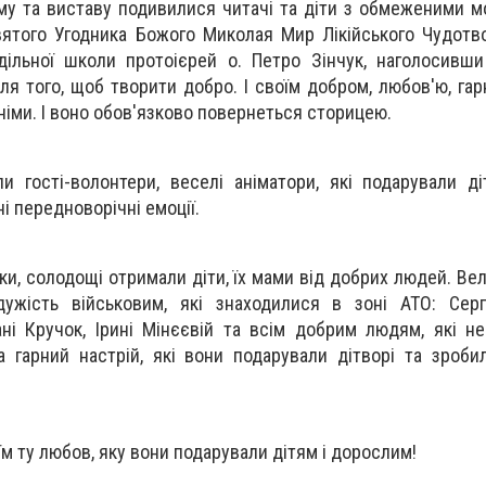
му та виставу подивилися читачі та діти з обмеженими 
ятого Угодника Божого Миколая Мир Лікійського Чудотв
дільної школи протоієрей о. Петро Зінчук, наголосивш
ля того, щоб творити добро. І своїм добром, любов′ю, га
німи. І воно обов′язково повернеться сторицею.
и гості-волонтери, веселі аніматори, які подарували ді
і передноворічні емоції.
нки, солодощі отримали діти, їх мами від добрих людей. Ве
йдужість військовим, які знаходилися в зоні АТО: Сер
лані Кручок, Ірині Мінєєвій та всім добрим людям, які н
а гарний настрій, які вони подарували дітворі та зроби
їм ту любов, яку вони подарували дітям і дорослим!