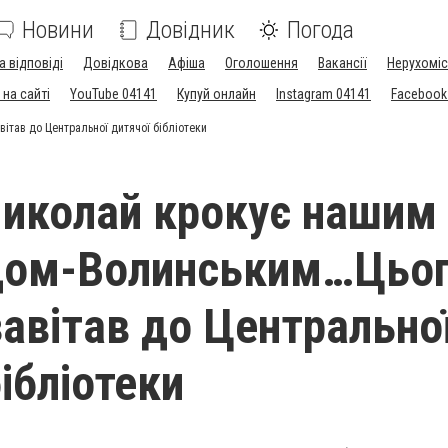
Новини
Довідник
Погода
а відповіді
Довідкова
Афіша
Оголошення
Вакансії
Нерухоміс
на сайті
YouTube 04141
Купуй онлайн
Instagram 04141
Facebook
ітав до Центральної дитячої бібліотеки
иколай крокує нашим
дом-Волинським…Цьо
завітав до Центрально
ібліотеки