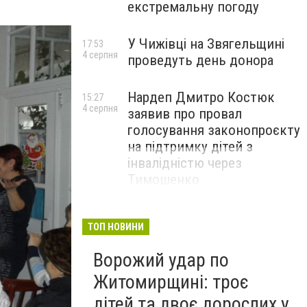
екстремальну погоду
У Чижівці на Звягельщині
17:53
4 серпня
проведуть день донора
Нардеп Дмитро Костюк
15:27
4 серпня
заявив про провал
голосування законопроєкту
на підтримку дітей з
інвалідністю через
Тимошенко
ТОП НОВИНИ
Ворожий удар по
Житомирщині: троє
дітей та двоє дорослих у