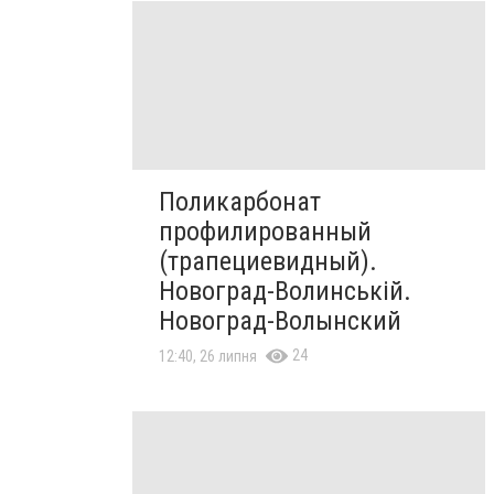
Поликарбонат
профилированный
(трапециевидный).
Новоград-Волинській.
Новоград-Волынский
24
12:40, 26 липня