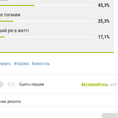
45,3%
е поганим
25,3%
ший рік в житті
17,1%
смерть
#горілка
#алкоголь
0,0
Оцініть першим
Авторизуйтесь
, щоб
 наші джерела