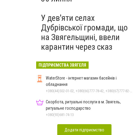
У дев'яти селах
Дубрівської громади, що
на Звягельщині, ввели
карантин через сказ
ПІДПРИЄМСТВА ЗВЯГЕЛЯ
WaterStore - інтернет магазин басейнів і
обладнання
+380(44)502-01-02, +380(66)777-78-42, +380(67)777-82-19, +380(67)890-80-80, +380(73)890-80-80, +380(44)502-01-03
Скорбота, ритуальні послуги в м. Звягель,
ритуальне господарство
+380(93)681-74-13
Додати підприємство