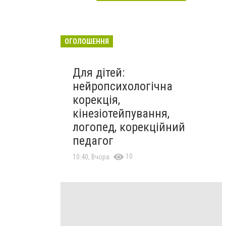
ОГОЛОШЕННЯ
Для дітей:
нейропсихологічна
корекція,
кінезіотейпування,
логопед, корекційний
педагог
10
10:40, Вчора