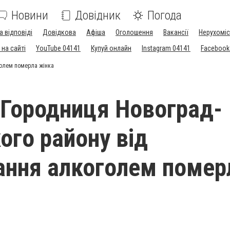
Новини
Довідник
Погода
а відповіді
Довідкова
Афіша
Оголошення
Вакансії
Нерухоміс
на сайті
YouTube 04141
Купуй онлайн
Instagram 04141
Facebook
голем померла жінка
 Городниця Новоград-
ого району від
ння алкоголем помер