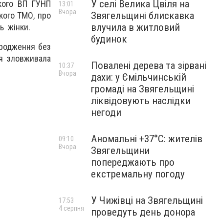
У селі Велика Цвіля на
кого ВП ГУНП
13:01
Вчора
Звягельщині блискавка
кого ТМО, про
влучила в житловий
ь жінки.
будинок
ародження без
тя зловживала
Повалені дерева та зірвані
10:37
Вчора
дахи: у Ємільчинській
громаді на Звягельщині
ліквідовують наслідки
негоди
Аномальні +37°C: жителів
09:10
Вчора
Звягельщини
попереджають про
екстремальну погоду
У Чижівці на Звягельщині
17:53
4 серпня
проведуть день донора