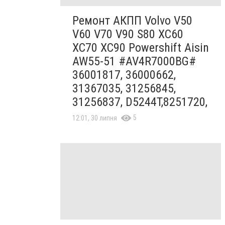
Ремонт АКПП Volvo V50
V60 V70 V90 S80 XC60
XC70 XC90 Powershift Aisin
AW55-51 #AV4R7000BG#
36001817, 36000662,
31367035, 31256845,
31256837, D5244T,8251720,
5
12:01, 30 липня