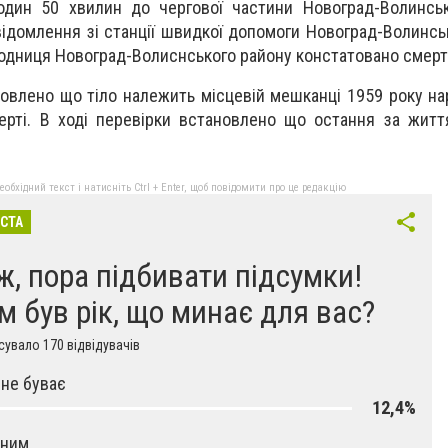
годин 50 хвилин до чергової частини Новоград-Волинсь
ідомлення зі станції швидкої допомоги Новоград-Волинсь
родниця Новоград-Волиснського району констатовано смерт
ановлено що тіло належить місцевій мешканці 1959 року н
ерті. В ході перевірки встановлено що остання за жит
бхідний текст і натисніть Ctrl + Enter, щоб повідомити про це редакцію
ІСТА
ж, пора підбивати підсумки!
м був рік, що минає для вас?
увало 170 відвідувачів
не буває
12,4%
аним