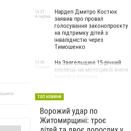
Нардеп Дмитро Костюк
15:27
4 серпня
заявив про провал
голосування законопроєкту
на підтримку дітей з
інвалідністю через
Тимошенко
На Звягельщині 15-річний
12:38
4 серпня
хлопець на мотоциклі вночі
влетів у огорожу
 оцінити
ТОП НОВИНИ
Ворожий удар по
Житомирщині: троє
дітей та двоє дорослих у