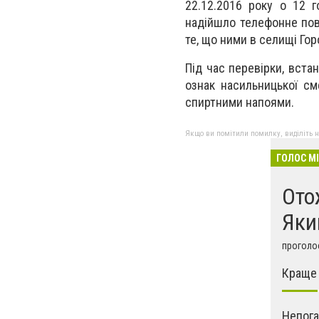
22.12.2016 року о 12 
надійшло телефонне пов
те, що ними в селищі Го
Під час перевірки, вст
ознак насильницької см
спиртними напоями.
Якщо ви помітили помилку, виділіть нео
ГОЛОС М
Ото
Яки
проголос
Краще 
Непог