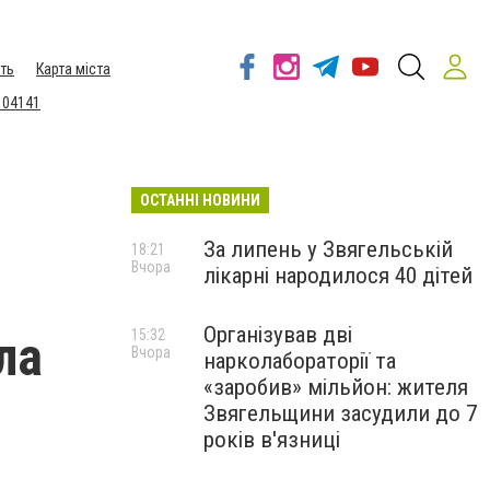
ть
Карта міста
 04141
ОСТАННІ НОВИНИ
За липень у Звягельській
18:21
Вчора
лікарні народилося 40 дітей
Організував дві
ла
15:32
Вчора
нарколабораторії та
«заробив» мільйон: жителя
Звягельщини засудили до 7
років в'язниці