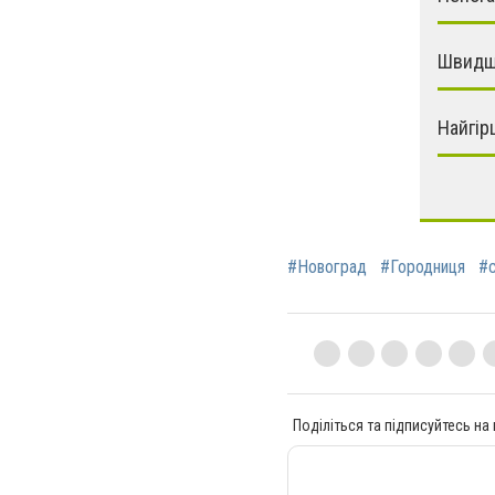
Швидш
Найгір
#Новоград
#Городниця
#
Поділіться та підписуйтесь на