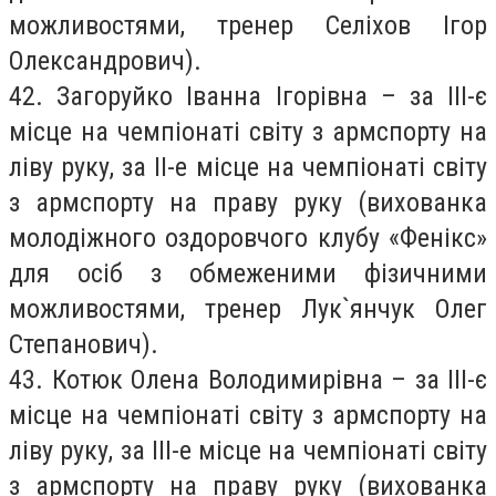
можливостями, тренер Селіхов Ігор
Олександрович).
42. Загоруйко Іванна Ігорівна – за ІІІ-є
місце на чемпіонаті світу з армспорту на
ліву руку, за ІІ-е місце на чемпіонаті світу
з армспорту на праву руку (вихованка
молодіжного оздоровчого клубу «Фенікс»
для осіб з обмеженими фізичними
можливостями, тренер Лук`янчук Олег
Степанович).
43. Котюк Олена Володимирівна – за ІІІ-є
місце на чемпіонаті світу з армспорту на
ліву руку, за ІІІ-е місце на чемпіонаті світу
з армспорту на праву руку (вихованка