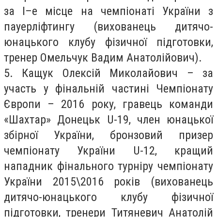
за І–е місце на чемпіонаті України з
пауерліфтингу (вихованець дитячо-
юнацького клубу фізичної підготовки,
тренер Омельчук Вадим Анатолійович).
5. Кащук Олексій Миколайович – за
участь у фінальній частині Чемпіонату
Європи – 2016 року, гравець команди
«Шахтар» Донецьк U-19, член юнацької
збірної України, бронзовий призер
чемпіонату України U-12, кращий
нападник фінального турніру чемпіонату
України 2015\2016 років (вихованець
дитячо-юнацького клубу фізичної
підготовки, тренери Титяневич Анатолій