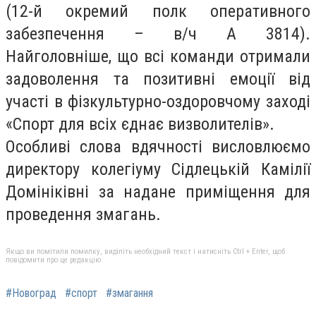
(12-й окремий полк оперативного
забезпечення – в/ч А 3814).
Найголовніше, що всі команди отримали
задоволення та позитивні емоції від
участі в фізкультурно-оздоровчому заході
«Спорт для всіх єднає визволителів».
Особливі слова вдячності висловлюємо
директору колегіуму Сідлецькій Камілії
Домініківні за надане приміщення для
проведення змагань.
Якщо ви помітили помилку, виділіть необхідний текст і натисніть Ctrl + Enter, щоб
повідомити про це редакцію
#Новоград
#спорт
#змагання