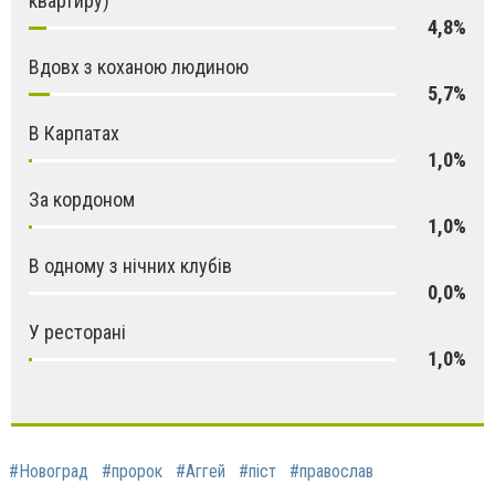
квартиру)
4,8%
Вдовх з коханою людиною
5,7%
В Карпатах
1,0%
За кордоном
1,0%
В одному з нічних клубів
0,0%
У ресторані
1,0%
#Новоград
#пророк
#Аггей
#піст
#православ