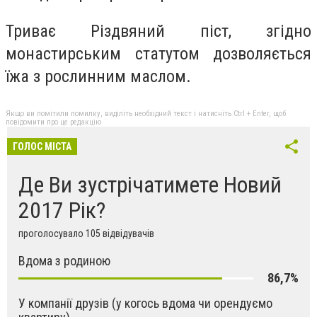
Триває Різдвяний піст, згідно
монастирським статутом дозволяється
їжа з рослинним маслом.
Якщо ви помітили помилку, виділіть необхідний текст і натисніть Ctrl + Enter, щоб
повідомити про це редакцію
ГОЛОС МІСТА
Де Ви зустрічатимете Новий
2017 Рік?
проголосувало 105 відвідувачів
Вдома з родиною
86,7%
У компанії друзів (у когось вдома чи орендуємо