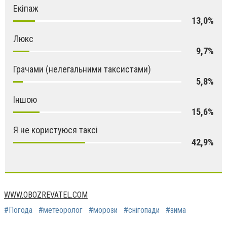
Екіпаж
13,0%
Люкс
9,7%
Грачами (нелегальними таксистами)
5,8%
Іншою
15,6%
Я не користуюся таксі
42,9%
WWW.OBOZREVATEL.COM
#Погода
#метеоролог
#морози
#снігопади
#зима