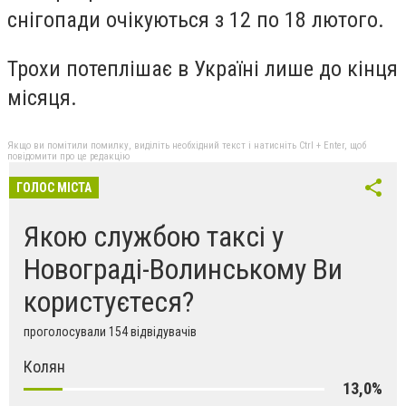
снігопади очікуються з 12 по 18 лютого.
Трохи потеплішає в Україні лише до кінця
місяця.
Якщо ви помітили помилку, виділіть необхідний текст і натисніть Ctrl + Enter, щоб
повідомити про це редакцію
ГОЛОС МІСТА
Якою службою таксі у
Новограді-Волинському Ви
користуєтеся?
проголосували 154 відвідувачів
Колян
13,0%