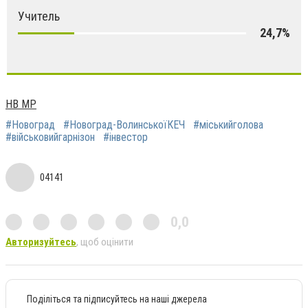
Учитель
24,7%
НВ МР
#Новоград
#Новоград-ВолинськоїКЕЧ
#міськийголова
#військовийгарнізон
#інвестор
04141
0,0
Авторизуйтесь
, щоб оцінити
Поділіться та підписуйтесь на наші джерела