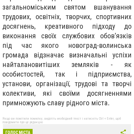
загальноміським святом вшанування
трудових, освітніх, творчих, спортивних
досягнень, креативного підходу до
виконання своїх службових обов’язків
під час якого новоград-волинська
громада відзначає визначальні успіхи
найталановитіших земляків - як
особистостей, так і підприємства,
установи, організації, трудові та творчі
колективи, які своїми досягненнями
примножують славу рідного міста.
Якщо ви помітили помилку, виділіть необхідний текст і натисніть Ctrl + Enter, щоб
повідомити про це редакцію
ГОЛОС МІСТА