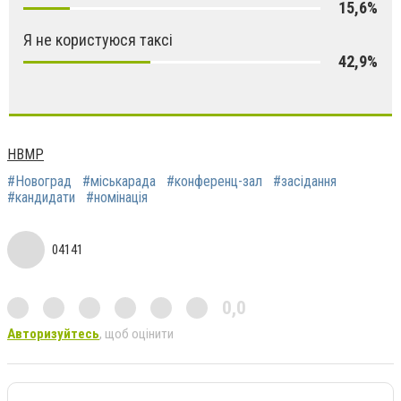
15,6%
Я не користуюся таксі
42,9%
НВМР
#Новоград
#міськарада
#конференц-зал
#засідання
#кандидати
#номінація
04141
0,0
Авторизуйтесь
, щоб оцінити