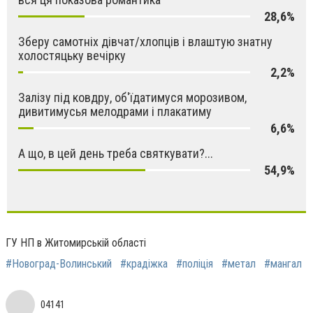
28,6%
Зберу самотніх дівчат/хлопців і влаштую знатну
холостяцьку вечірку
2,2%
Залізу під ковдру, об'їдатимуся морозивом,
дивитимусья мелодрами і плакатиму
6,6%
А що, в цей день треба святкувати?...
54,9%
ГУ НП в Житомирській області
#Новоград-Волинський
#крадіжка
#поліція
#метал
#мангал
04141