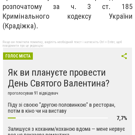
розпочатому за ч. 3 ст. 185
Кримінального кодексу України
(Крадіжка).
Якщо ви помітили помилку, виділіть необхідний текст і натисніть Ctrl + Enter, щоб
повідомити про це редакцію
ГОЛОС МІСТА
Як ви плануєте провести
День Святого Валентина?
проголосував 91 відвідувач
Піду зі своєю "другою половинкою" в ресторан,
потім в кіно чи на виставу
7,7%
Залишуся з коханим/коханою вдома — мене нервує
вся ця показова романтика