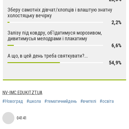
Зберу самотніх дівчат/хлопців і влаштую знатну
холостяцьку вечірку
2,2%
Залізу під ковдру, об'їдатимуся морозивом,
дивитимусья мелодрами і плакатиму
6,6%
А що, в цей день треба святкувати?...
54,9%
NV-IMC.EDUKIT.ZT.UA
#Новоград
#школа
#тематичнийдень
#вчителі
#освіта
04141