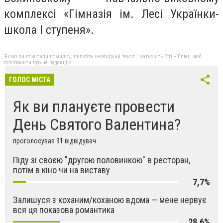
комплексі «Гімназія ім. Лесі Українки-
школа I ступеня».
Якщо ви помітили помилку, виділіть необхідний текст і натисніть Ctrl + Enter, щоб
повідомити про це редакцію
ГОЛОС МІСТА
Як ви плануєте провести
День Святого Валентина?
проголосував 91 відвідувач
Піду зі своєю "другою половинкою" в ресторан,
потім в кіно чи на виставу
7,7%
Залишуся з коханим/коханою вдома — мене нервує
вся ця показова романтика
28,6%