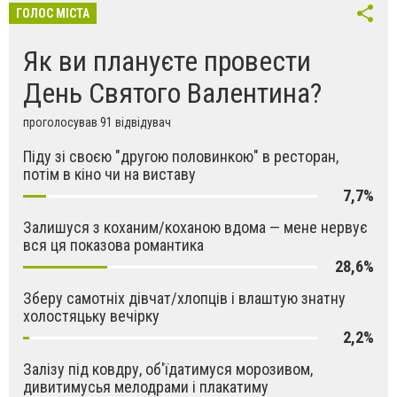
ГОЛОС МІСТА
Як ви плануєте провести
День Святого Валентина?
проголосував 91 відвідувач
Піду зі своєю "другою половинкою" в ресторан,
потім в кіно чи на виставу
7,7%
Залишуся з коханим/коханою вдома — мене нервує
вся ця показова романтика
28,6%
Зберу самотніх дівчат/хлопців і влаштую знатну
холостяцьку вечірку
2,2%
Залізу під ковдру, об'їдатимуся морозивом,
дивитимусья мелодрами і плакатиму