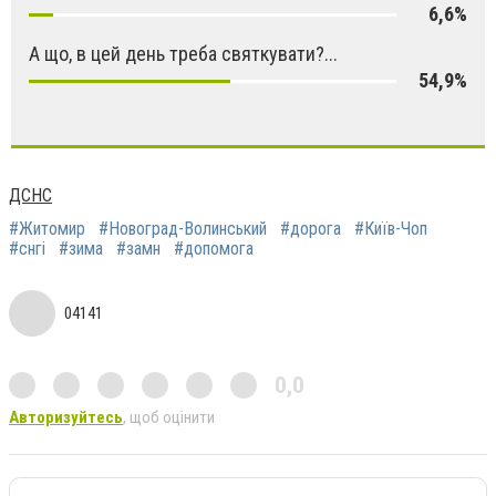
6,6%
А що, в цей день треба святкувати?...
54,9%
ДСНС
#Житомир
#Новоград-Волинський
#дорога
#Київ-Чоп
#снгі
#зима
#замн
#допомога
04141
0,0
Авторизуйтесь
, щоб оцінити