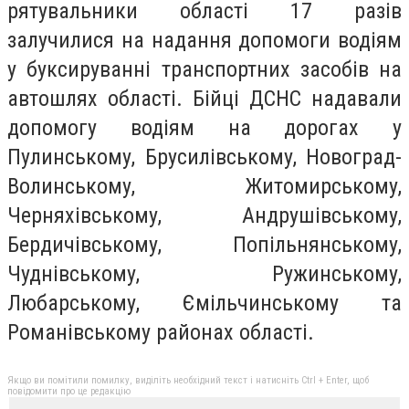
рятувальники області 17 разів
залучилися на надання допомоги водіям
у буксируванні транспортних засобів на
автошлях області. Бійці ДСНС надавали
допомогу водіям на дорогах у
Пулинському, Брусилівському, Новоград-
Волинському, Житомирському,
Черняхівському, Андрушівському,
Бердичівському, Попільнянському,
Чуднівському, Ружинському,
Любарському, Ємільчинському та
Романівському районах області.
Якщо ви помітили помилку, виділіть необхідний текст і натисніть Ctrl + Enter, щоб
повідомити про це редакцію