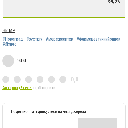
54,9%
НВ МР
#Новоград
#зустріч
#мережааптек
#фармацевтичнийринок
#бізнес
04141
0,0
Авторизуйтесь
, щоб оцінити
Поділіться та підписуйтесь на наші джерела