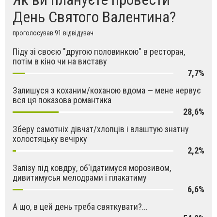
День Святого Валентина?
проголосував 91 відвідувач
Піду зі своєю "другою половинкою" в ресторан,
потім в кіно чи на виставу
7,7%
Залишуся з коханим/коханою вдома — мене нервує
вся ця показова романтика
28,6%
Зберу самотніх дівчат/хлопців і влаштую знатну
холостяцьку вечірку
2,2%
Залізу під ковдру, об'їдатимуся морозивом,
дивитимусья мелодрами і плакатиму
6,6%
А що, в цей день треба святкувати?...