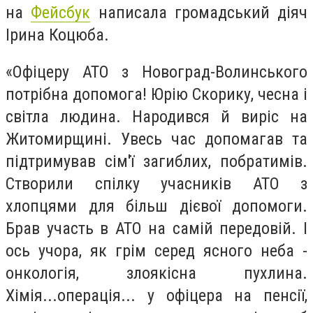
на
Фейсбук
написала громадський діяч
Ірина Коцюба.
«Офіцеру АТО з Новоград-Волинського
потрібна допомога! Юрію Скорику, чесна і
світла людина. Народився й виріс на
Житомирщині. Увесь час допомагав та
підтримував сім'ї загиблих, побратимів.
Створили спілку учасників АТО з
хлопцями для більш дієвої допомоги.
Брав участь в АТО на самій передовій. І
ось учора, як грім серед ясного неба -
онкологія, злоякісна пухлина.
Хімія...операція... у офіцера на пенсії,