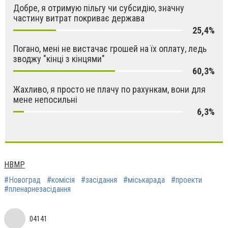
Добре, я отримую пільгу чи субсидію, значну
частину витрат покриває держава
25,4%
Погано, мені не вистачає грошей на їх оплату, ледь
зводжу "кінці з кінцями"
60,3%
Жахливо, я просто не плачу по рахункам, вони для
мене непосильні
6,3%
НВМР
#Новоград
#комісія
#засідання
#міськарада
#проекти
#пленарнезасідання
04141