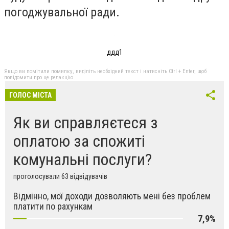
погоджувальної ради.
ддд1
Якщо ви помітили помилку, виділіть необхідний текст і натисніть Ctrl + Enter, щоб
повідомити про це редакцію
ГОЛОС МІСТА
Як ви справляєтеся з
оплатою за спожиті
комунальні послуги?
проголосували 63 відвідувачів
Відмінно, мої доходи дозволяють мені без проблем
платити по рахункам
7,9%