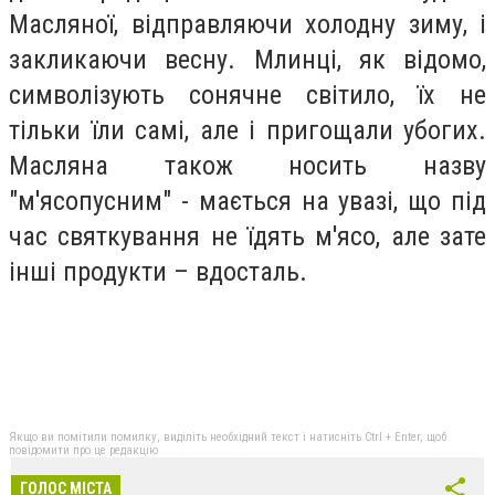
Масляної, відправляючи холодну зиму, і
закликаючи весну. Млинці, як відомо,
символізують сонячне світило, їх не
тільки їли самі, але і пригощали убогих.
Масляна також носить назву
"м'ясопусним" - мається на увазі, що під
час святкування не їдять м'ясо, але зате
інші продукти – вдосталь.
Якщо ви помітили помилку, виділіть необхідний текст і натисніть Ctrl + Enter, щоб
повідомити про це редакцію
ГОЛОС МІСТА