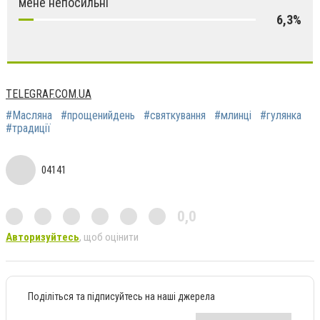
мене непосильні
6,3%
TELEGRAF.COM.UA
#Масляна
#прощенийдень
#святкування
#млинці
#гулянка
#традиції
04141
0,0
Авторизуйтесь
, щоб оцінити
Поділіться та підписуйтесь на наші джерела