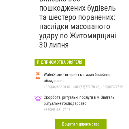
пошкоджених будівель
та шестеро поранених:
наслідки масованого
удару по Житомирщині
30 липня
ПІДПРИЄМСТВА ЗВЯГЕЛЯ
WaterStore - інтернет магазин басейнів і
обладнання
+380(44)502-01-02, +380(66)777-78-42, +380(67)777-82-19, +380(67)890-80-80, +380(73)890-80-80, +380(44)502-01-03
Скорбота, ритуальні послуги в м. Звягель,
ритуальне господарство
+380(93)681-74-13
Додати підприємство