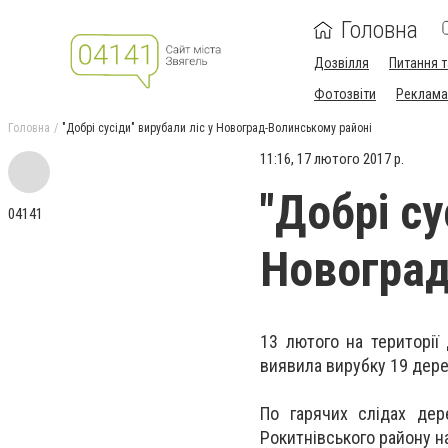
Головна
Дозвілля
Питання т
Фотозвіти
Реклама 
Головна
"Добрі сусіди" вирубали ліс у Новоград-Волинському районі
11:16, 17 лютого 2017 р.
"Добрі су
04141
Новоград
13 лютого на території
виявила вирубку 19 дере
По гарячих слідах дер
Рокитнівського району на