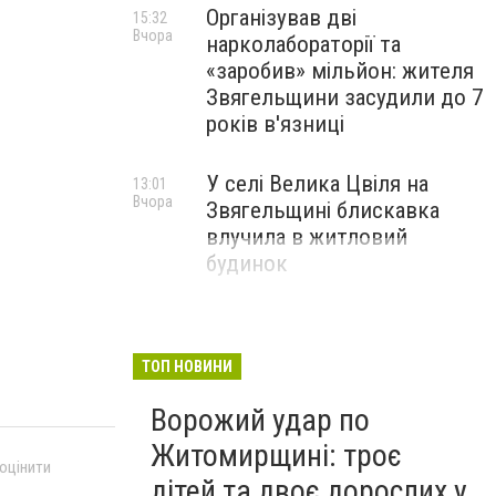
Організував дві
15:32
Вчора
нарколабораторії та
«заробив» мільйон: жителя
Звягельщини засудили до 7
років в'язниці
У селі Велика Цвіля на
13:01
Вчора
Звягельщині блискавка
влучила в житловий
будинок
ТОП НОВИНИ
Ворожий удар по
Житомирщині: троє
 оцінити
дітей та двоє дорослих у