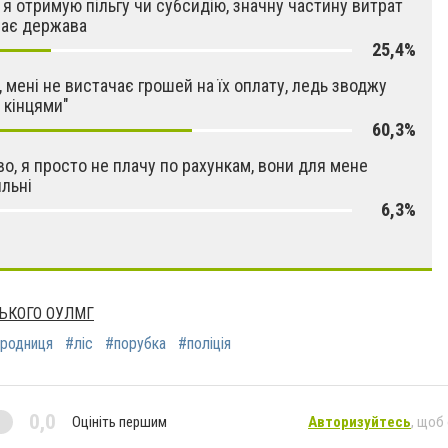
 я отримую пільгу чи субсидію, значну частину витрат
ває держава
25,4%
, мені не вистачає грошей на їх оплату, ледь зводжу
з кінцями"
60,3%
о, я просто не плачу по рахункам, вони для мене
льні
6,3%
ЬКОГО ОУЛМГ
родниця
#ліс
#порубка
#поліція
0,0
Оцініть першим
Авторизуйтесь
, щоб