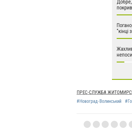
Добре,
покри
Погано
"кінці 
Жахлив
непоси
ПРЕС-СЛУЖБА ЖИТОМИРС
#Новоград-Волинський
#Го