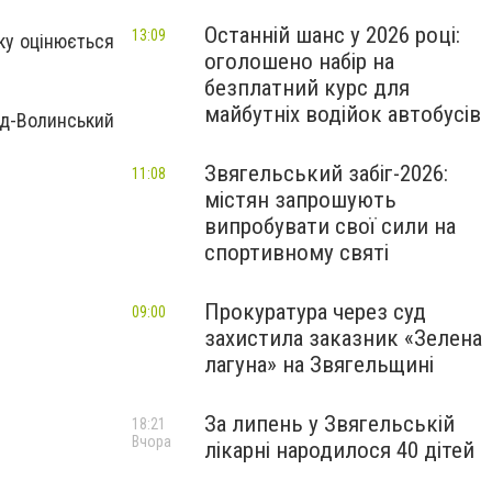
Останній шанс у 2026 році:
13:09
ку оцінюється
оголошено набір на
безплатний курс для
майбутніх водійок автобусів
ад-Волинський
Звягельський забіг-2026:
11:08
містян запрошують
випробувати свої сили на
спортивному святі
Прокуратура через суд
09:00
захистила заказник «Зелена
лагуна» на Звягельщині
За липень у Звягельській
18:21
Вчора
лікарні народилося 40 дітей