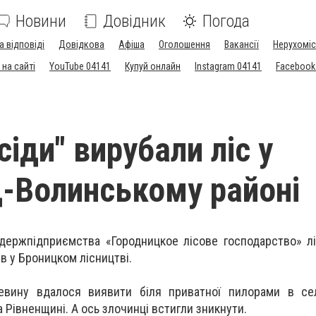
Новини
Довідник
Погода
а відповіді
Довідкова
Афіша
Оголошення
Вакансії
Нерухоміс
на сайті
YouTube 04141
Купуй онлайн
Instagram 04141
Facebook
сіди" вирубали ліс у
-Волинському районі
 держпідприємства «Городницкое лісове господарство» л
в у Броницком лісництві.
евину вдалося виявити біля приватної пилорами в сел
 Рівненщині. А ось злочинці встигли зникнути.