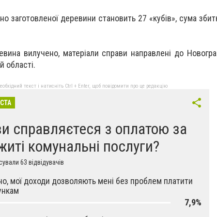
но заготовленої деревини становить 27 «кубів», сума збит
евина вилучено, матеріали справи направлені до Новогр
 області.
бхідний текст і натисніть Ctrl + Enter, щоб повідомити про це редакцію
ІСТА
ви справляєтеся з оплатою за
житі комунальні послуги?
ували 63 відвідувачів
но, мої доходи дозволяють мені без проблем платити
ункам
7,9%