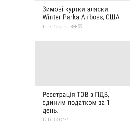
Зимові куртки аляски
Winter Parka Airboss, США
55
16:08, 4 серпня
Реєстрація ТОВ з ПДВ,
єдиним податком за 1
день.
15:19, 1 серпня