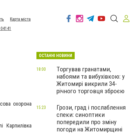
ть
Карта міста
 04141
ОСТАННІ НОВИНИ
Торгував гранатами,
18:00
набоями та вибухівкою: у
Житомирі викрили 34-
річного торговця зброєю
ісова охорона
Грози, град і послаблення
15:23
спеки: синоптики
попередили про зміну
і Карпилівка
погоди на Житомирщині