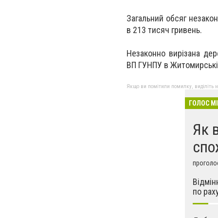
Загальний обсяг незакон
в 213 тисяч гривень.
Незаконно вирізана дер
ВП ГУНПУ в Житомирській
Якщо ви помітили помилку, виділіть нео
ГОЛОС М
Як 
спо
проголос
Відмін
по рах