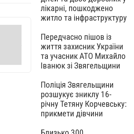
лікарні, пошкоджено
житло та інфраструктуру
Передчасно пішов із
життя захисник України
та учасник АТО Михайло
Іванюк зі Звягельщини
Поліція Звягельщини
розшукує зниклу 16-
річну Тетяну Корчевську:
прикмети дівчини
Близько 300