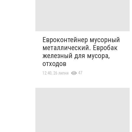
Евроконтейнер мусорный
металлический. Евробак
железный для мусора,
отходов
47
12:40, 26 липня