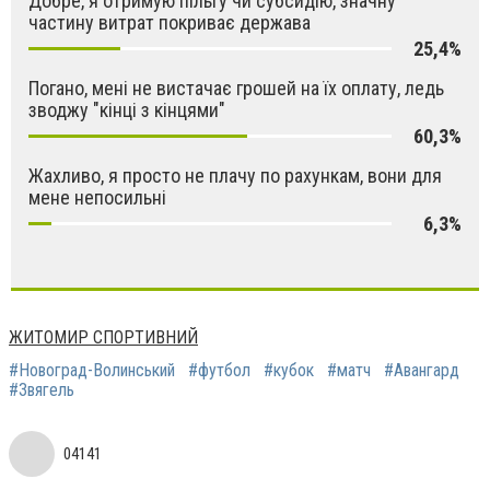
Добре, я отримую пільгу чи субсидію, значну
частину витрат покриває держава
25,4%
Погано, мені не вистачає грошей на їх оплату, ледь
зводжу "кінці з кінцями"
60,3%
Жахливо, я просто не плачу по рахункам, вони для
мене непосильні
6,3%
ЖИТОМИР СПОРТИВНИЙ
#Новоград-Волинський
#футбол
#кубок
#матч
#Авангард
#Звягель
04141