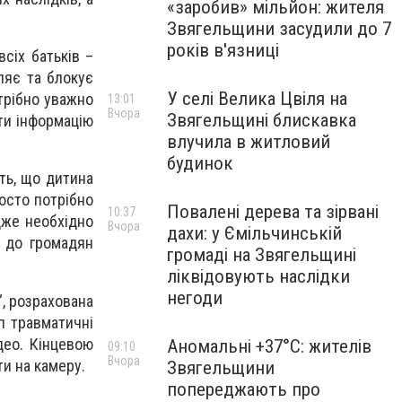
«заробив» мільйон: жителя
Звягельщини засудили до 7
років в'язниці
всіх батьків –
ляє та блокує
У селі Велика Цвіля на
трібно уважно
13:01
Вчора
Звягельщині блискавка
ти інформацію
влучила в житловий
будинок
ить, що дитина
росто потрібно
Повалені дерева та зірвані
10:37
адже необхідно
Вчора
дахи: у Ємільчинській
я до громадян
громаді на Звягельщині
ліквідовують наслідки
негоди
”, розрахована
уп травматичні
део. Кінцевою
Аномальні +37°C: жителів
09:10
Вчора
и на камеру.
Звягельщини
попереджають про