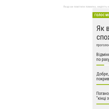
Якщо ви помітили помилку, виділіть нео
ГОЛОС М
Як 
спо
проголос
Відмін
по рах
Добре,
покри
Погано
"кінці 