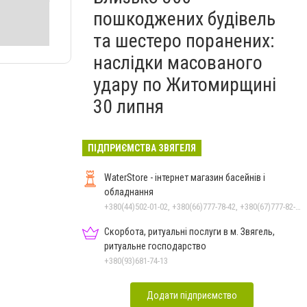
пошкоджених будівель
та шестеро поранених:
наслідки масованого
удару по Житомирщині
30 липня
ПІДПРИЄМСТВА ЗВЯГЕЛЯ
WaterStore - інтернет магазин басейнів і
обладнання
+380(44)502-01-02, +380(66)777-78-42, +380(67)777-82-19, +380(67)890-80-80, +380(73)890-80-80, +380(44)502-01-03
Скорбота, ритуальні послуги в м. Звягель,
ритуальне господарство
+380(93)681-74-13
Додати підприємство