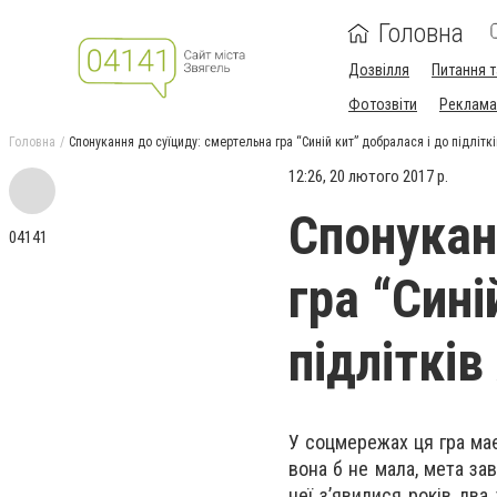
Головна
Дозвілля
Питання т
Фотозвіти
Реклама 
Головна
Спонукання до суїциду: смертельна гра “Синій кит” добралася і до підліт
12:26, 20 лютого 2017 р.
Спонукан
04141
гра “Сині
підліткі
У соцмережах ця гра має 
вона б не мала, мета за
неї з’явилися років два 