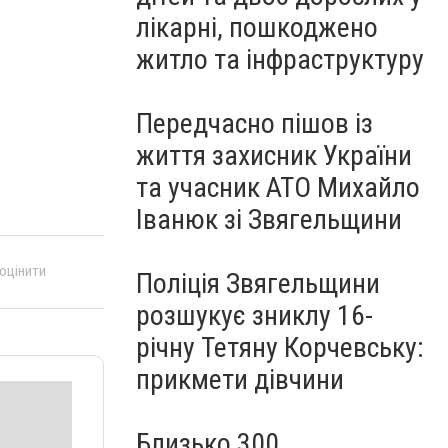
лікарні, пошкоджено
житло та інфраструктуру
Передчасно пішов із
життя захисник України
та учасник АТО Михайло
Іванюк зі Звягельщини
 оцінити
Поліція Звягельщини
розшукує зниклу 16-
річну Тетяну Корчевську:
прикмети дівчини
Близько 300