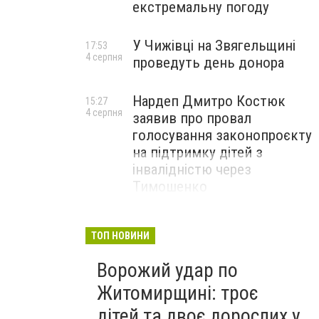
екстремальну погоду
У Чижівці на Звягельщині
17:53
4 серпня
проведуть день донора
Нардеп Дмитро Костюк
15:27
4 серпня
заявив про провал
голосування законопроєкту
на підтримку дітей з
інвалідністю через
Тимошенко
ТОП НОВИНИ
Ворожий удар по
Житомирщині: троє
дітей та двоє дорослих у