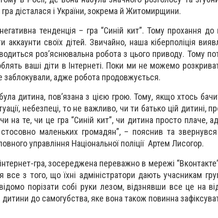
 гра дісталася і України, зокрема й Житомирщини.
негативна тенденція – гра “Синій кит”. Тому прохання до 
и аккаунти своїх дітей. Звичайно, наша кіберполіція вияв
оводиться роз’яснювальна робота з цього приводу. Тому по
облять ваші діти в Інтернеті. Поки ми не можемо розкрива
уже заблокували, адже робота продовжується.
 була дитина, пов’язана з цією грою. Тому, якщо хтось бач
уації, небезпеці, то не важливо, чи ти батько цій дитині, п
чи на те, чи це гра “Синій кит”, чи дитина просто плаче, 
 стосовно маленьких громадян”, – пояснив та звернувс
ловного управління Національної поліції Артем Лисогор.
– інтернет-гра, зосереджена переважно в мережі “Вконтакте
ся все з того, що їхні адміністратори дають учасникам гр
відомо порізати собі руки лезом, відзнявши все це на ві
 дитини до самогубства, яке вона також повинна зафіксуват