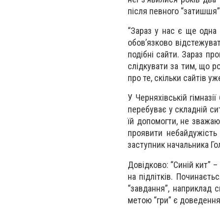
після певного “затишшя”
“Зараз у нас є ще одна 
обов’язково відстежуват
подібні сайти. Зараз пр
слідкувати за тим, що р
про те, скільки сайтів 
У Черняхівській гімназії
перебуває у складній сит
їй допомогти, не зважаю
проявити небайдужість
заступник начальника Го
Довідково: “Синій кит” 
на підлітків. Починаєть
“завдання”, наприклад с
метою “гри” є доведення