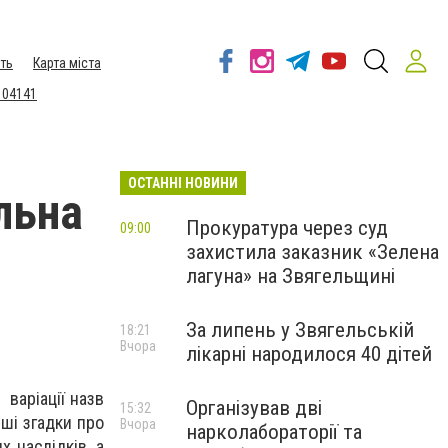
ть
Карта міста
 04141
ОСТАННІ НОВИНИ
льна
Прокуратура через суд
09:00
захистила заказник «Зелена
лагуна» на Звягельщині
За липень у Звягельській
18:21
Вчора
лікарні народилося 40 дітей
 варіації назв
Організував дві
15:32
рші згадки про
Вчора
нарколабораторії та
х наслідків, а