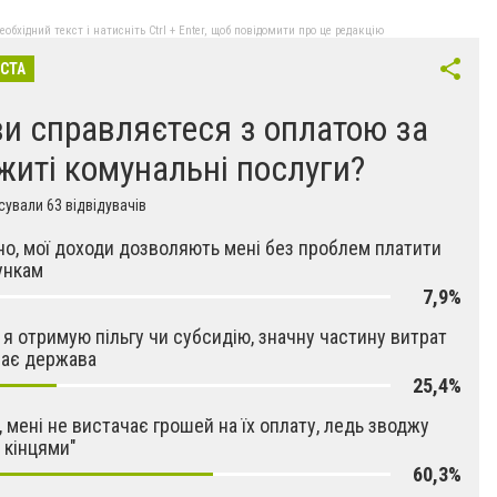
бхідний текст і натисніть Ctrl + Enter, щоб повідомити про це редакцію
ІСТА
ви справляєтеся з оплатою за
житі комунальні послуги?
ували 63 відвідувачів
но, мої доходи дозволяють мені без проблем платити
ункам
7,9%
 я отримую пільгу чи субсидію, значну частину витрат
ває держава
25,4%
, мені не вистачає грошей на їх оплату, ледь зводжу
з кінцями"
60,3%