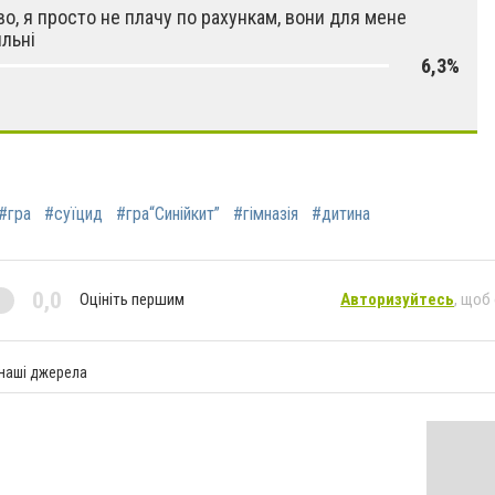
о, я просто не плачу по рахункам, вони для мене
льні
6,3%
#гра
#суїцид
#гра“Синійкит”
#гімназія
#дитина
0,0
Оцініть першим
Авторизуйтесь
, щоб
 наші джерела