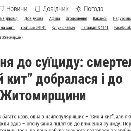
Новини
Довідник
Погода
а відповіді
Довідкова
Афіша
Оголошення
Вакансії
Нерухоміс
на сайті
YouTube 04141
Купуй онлайн
Instagram 04141
Facebook
ків Житомирщини
ня до суїциду: смерте
й кит” добралася і до
в Житомирщини
багато назв, одна з найпопулярніших – “Синій кит”, але які
вжди одна – спонукання підлітків до вчинення суїциду. Пе
тому в Росії, де вона набула значного розголосу та згубни