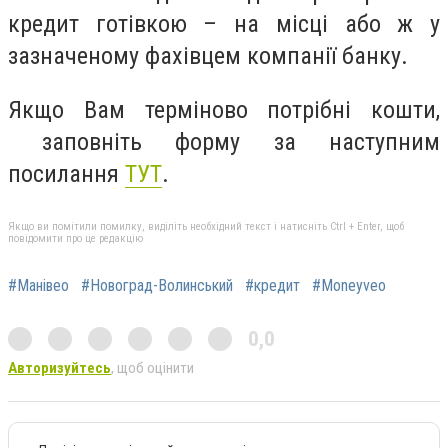
кредит готівкою – на місці або ж у
зазначеному фахівцем компанії банку.
Якщо Вам терміново потрібні кошти,
заповніть форму за наступним
посилання
ТУТ
.
Якщо ви помітили помилку, виділіть необхідний текст і натисніть Ctrl + Enter, щоб
повідомити про це редакцію
#Манівео
#Новоград-Волинський
#кредит
#Moneyveo
0,0
Авторизуйтесь
, щоб оцінити