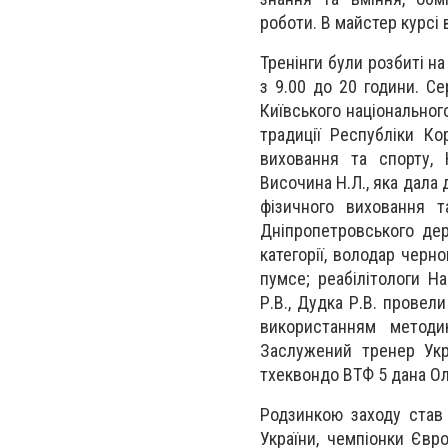
роботи. В майстер курсі
Тренінги були розбиті н
з 9.00 до 20 години. Се
Київського національного
традиції Республіки Ко
виховання та спорту, 
Височина Н.Л., яка дала 
фізичного виховання т
Дніпропетровського дер
категорії, володар черн
пумсе; реабілітологи На
Р.В., Дудка Р.В. провел
використанням методик
Заслужений тренер Укр
тхеквондо ВТФ 5 дана Ол
Родзинкою заходу став
України, чемпіонки Євр