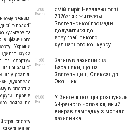
.
«Мій пиріг Незалежності –
13:00
Вчора
2026»: як жителям
ільному режимі
Звягельської громади
ної філології
долучитися до
ро культуру та
всеукраїнського
к з фізичного
кулінарного конкурсу
орту України
андидат наук з
Загинув захисник із
я та спорту»
11:00
Вчора
Баранівки, що на
 національної
Звягельщині, Олександр
нінг у розділі
Окончик
тики Духопело
зму в спорті з
еруги провів
У Звягелі поліція розшукала
09:00
Вчора
ого пояса по
69-річного чоловіка, який
викрав лампадку з могили
захисника
айстра спорту
по завершенню