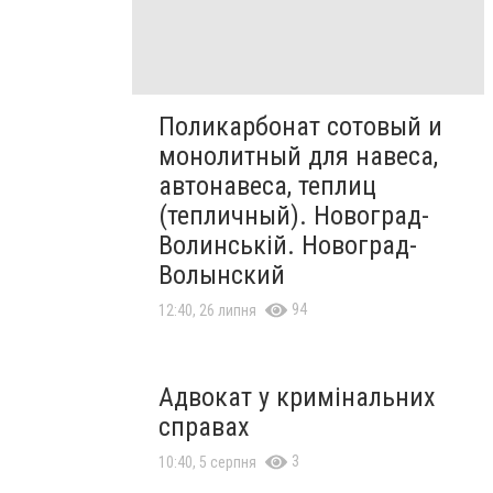
Поликарбонат сотовый и
монолитный для навеса,
автонавеса, теплиц
(тепличный). Новоград-
Волинській. Новоград-
Волынский
94
12:40, 26 липня
Адвокат у кримінальних
справах
3
10:40, 5 серпня