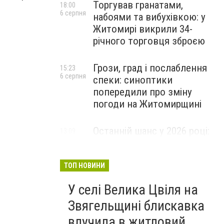
Торгував гранатами,
18:00
6 серпня
набоями та вибухівкою: у
Житомирі викрили 34-
річного торговця зброєю
Грози, град і послаблення
15:23
6 серпня
спеки: синоптики
попередили про зміну
погоди на Житомирщині
Останній шанс у 2026 році:
13:09
6 серпня
оголошено набір на
безплатний курс для
майбутніх водійок автобусів
ТОП НОВИНИ
У селі Велика Цвіля на
Звягельщині блискавка
влучила в житловий