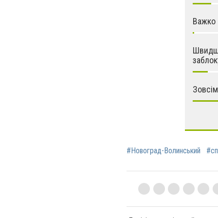
Важко 
Швидше
заблок
Зовсім
#Новоград-Волинський
#сп