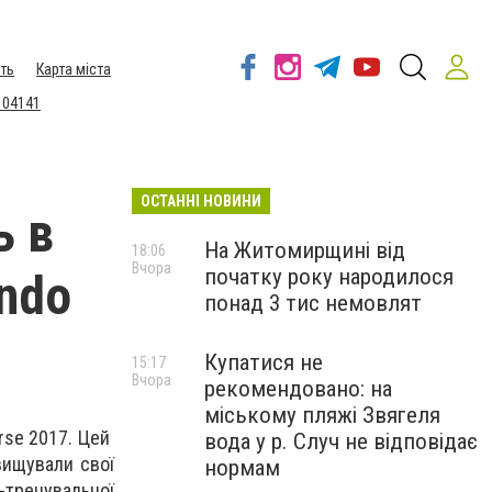
ть
Карта міста
 04141
ОСТАННІ НОВИНИ
ь в
На Житомирщині від
18:06
Вчора
початку року народилося
ondo
понад 3 тис немовлят
Купатися не
15:17
Вчора
рекомендовано: на
міському пляжі Звягеля
urse 2017. Цей
вода у р. Случ не відповідає
вищували свої
нормам
тренувальної