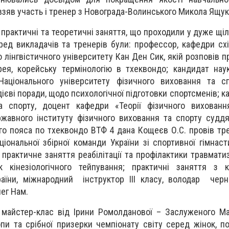
 взяв участь і тренер з Новограда-Волинського Микола Ящук
а практичні та теоретичні заняття, що проходили у дуже щ
ред викладачів та тренерів були: профессор, кафедри схід
 лінгвістичного університету Кан Ден Сик, якій розповів п
рея, корейську термінологію в тхеквондо; кандидат нау
Національного університету фізичного виховання та сп
дієві поради, щодо психологічної підготовки спортсменів; к
а спорту, доцент кафедри «Теорії фізичного вихованн
жавного інституту фізичного виховання та спорту суддя
ого пояса по тхеквондо ВТФ 4 дана Кощеєв О.С. провів тре
ціональної збірної команди України зі спортивної гімнас
и практичне заняття реабілітації та профілактики травмати
 кінезіологічного тейпування; практичні заняття з к
аїни, міжнародний інструктор ІІІ класу, володар черн
ег Нам.
 майстер-клас від Ірини Ромолданової – Заслуженого М
опи та срібної призерки чемпіонату світу серед жінок, 