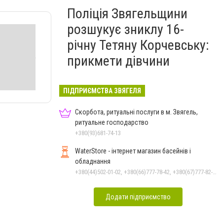
Поліція Звягельщини
розшукує зниклу 16-
річну Тетяну Корчевську:
прикмети дівчини
ПІДПРИЄМСТВА ЗВЯГЕЛЯ
Скорбота, ритуальні послуги в м. Звягель,
ритуальне господарство
+380(93)681-74-13
WaterStore - інтернет магазин басейнів і
обладнання
+380(44)502-01-02, +380(66)777-78-42, +380(67)777-82-19, +380(67)890-80-80, +380(73)890-80-80, +380(44)502-01-03
Додати підприємство