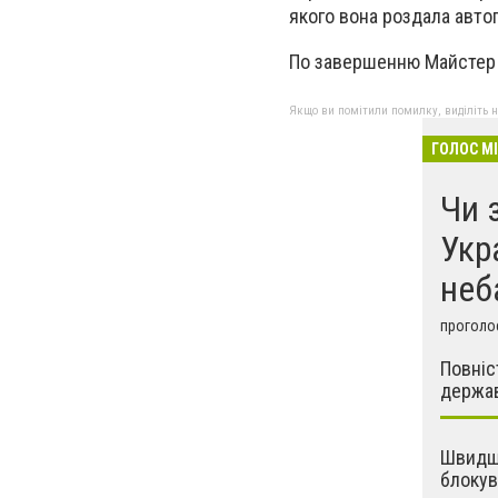
якого вона роздала авто
По завершенню Майстер к
Якщо ви помітили помилку, виділіть нео
ГОЛОС М
Чи 
Укр
неб
проголос
Повніс
держа
Швидше
блокув