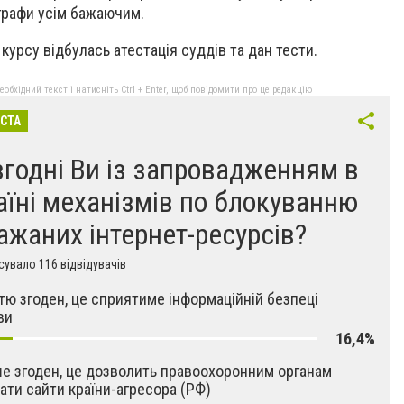
графи усім бажаючим.
урсу відбулась атестація суддів та дан тести.
бхідний текст і натисніть Ctrl + Enter, щоб повідомити про це редакцію
ІСТА
згодні Ви із запровадженням в
аїні механізмів по блокуванню
ажаних інтернет-ресурсів?
увало 116 відвідувачів
тю згоден, це сприятиме інформаційній безпеці
ви
16,4%
 згоден, це дозволить правоохоронним органам
ати сайти країни-агресора (РФ)