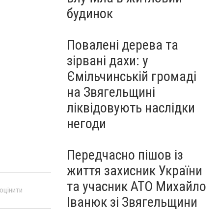
будинок
Повалені дерева та
зірвані дахи: у
Ємільчинській громаді
на Звягельщині
ліквідовують наслідки
негоди
Передчасно пішов із
життя захисник України
та учасник АТО Михайло
 оцінити
Іванюк зі Звягельщини