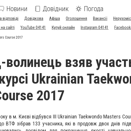
Новини
Довідник
Погода
а відповіді
Довідкова
Афіша
Оголошення
Вакансії
Нерухоміс
на сайті
YouTube 04141
Купуй онлайн
Instagram 04141
Facebook
ers Course 2017
-волинець взяв участ
курсі Ukrainian Taekw
Course 2017
оку в м. Києві відбувся ІІІ Ukrainian Taekwondo Masters Co
до ВТФ зібрав 133 учасника, які в продовж двох днів під
інювались досвідом для покращення якості навчально-