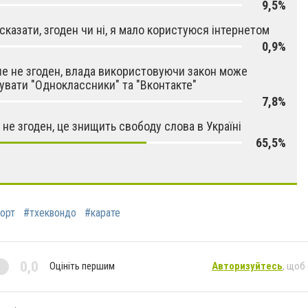
9,5%
сказати, згоден чи ні, я мало користуюся інтернетом
0,9%
 не згоден, влада використовуючи закон може
увати "Одноклассники" та "Вконтакте"
7,8%
 не згоден, це знищить свободу слова в Україні
65,5%
орт
#тхеквондо
#карате
0,0
Оцініть першим
Авторизуйтесь
, щоб