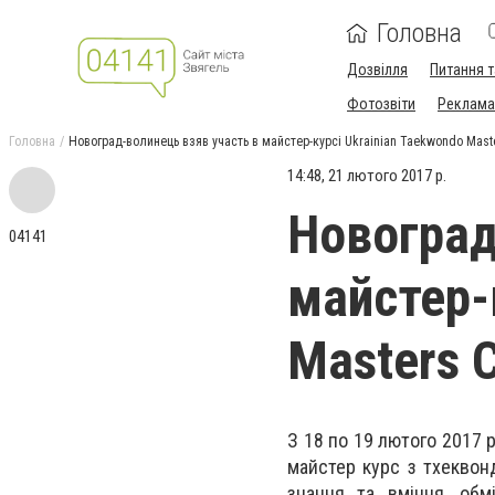
Головна
Дозвілля
Питання т
Фотозвіти
Реклама 
Головна
Новоград-волинець взяв участь в майстер-курсі Ukrainian Taekwondo Mast
14:48, 21 лютого 2017 р.
Новоград
04141
майстер-
Masters 
З 18 по 19 лютого 2017 р
майстер курс з тхеквон
знання та вміння, обм