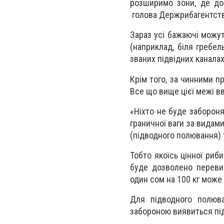
розширимо зони, де до
голова Держрибагентств
Зараз усі бажаючі можуть
(наприклад, біля гребе
званих підвідних каналах
Крім того, за чинними п
Все що вище цієї межі в
«Ніхто не буде заборон
граничної ваги за видам
(підводного полювання) 
Тобто якоїсь цінної риби
буде дозволено переви
один сом на 100 кг мож
Для підводного полюва
забороною виявиться підв