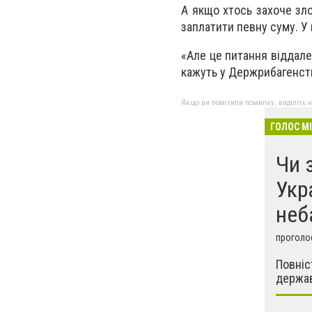
А якщо хтось захоче зл
заплатити певну суму. У 
«Але це питання віддален
кажуть у Держрибагенств
Якщо ви помітили помилку, виділіть нео
ГОЛОС М
Чи 
Укр
неб
проголос
Повніс
держа