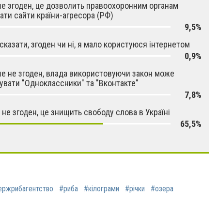
 згоден, це дозволить правоохоронним органам
ати сайти країни-агресора (РФ)
9,5%
сказати, згоден чи ні, я мало користуюся інтернетом
0,9%
 не згоден, влада використовуючи закон може
увати "Одноклассники" та "Вконтакте"
7,8%
 не згоден, це знищить свободу слова в Україні
65,5%
ржрибагентство
#риба
#кілограми
#річки
#озера