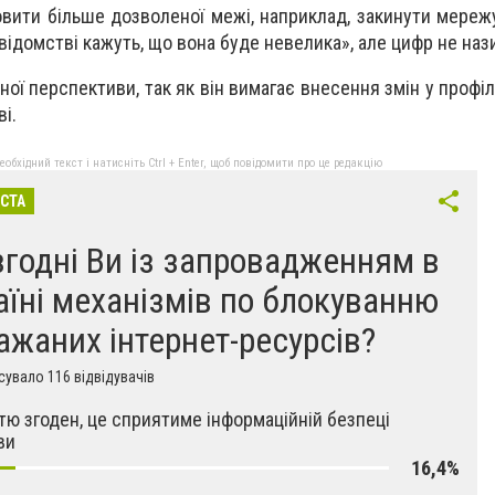
овити більше дозволеної межі, наприклад, закинути мереж
відомстві кажуть, що вона буде невелика», але цифр не наз
ої перспективи, так як він вимагає внесення змін у профіл
і.
бхідний текст і натисніть Ctrl + Enter, щоб повідомити про це редакцію
ІСТА
згодні Ви із запровадженням в
аїні механізмів по блокуванню
ажаних інтернет-ресурсів?
увало 116 відвідувачів
тю згоден, це сприятиме інформаційній безпеці
ви
16,4%