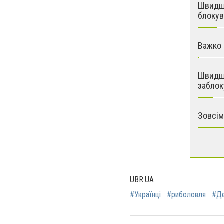
Швидше
блокув
Важко 
Швидше
заблок
Зовсім
UBR.UA
#Українці
#риболовля
#Де