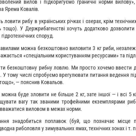
зволений вилов і підкоригуємо граничні норми вилову»
а Ярема Ковалів.
 ловити рибу в українських річках і озерах, крім технічни
ль тощо). У Держрибагенстві хочуть додатково дозволити
 гідротехнічних споруд.
равилами можна безкоштовно виловити 3 кг риби, незалежно
важається «спеціальним користуванням ресурсами» та підля
яти безкоштовну рибну ловлю. Ми просто хочемо ввести 
и. У тому числі спробуємо врегулювати питання ведення пі
тощо», — пояснив Ковальов.
 можна буде зловити не більше 2 кг, зате іншої — і всі 5 
щувати вагу так званими трофейними екземплярами риби
е вважатися виловом в межах норми.
ння знадобиться поплавок (буй, що позначає місце пі
одна риболовля у зимувальних ямах, технічних зонах і т. п