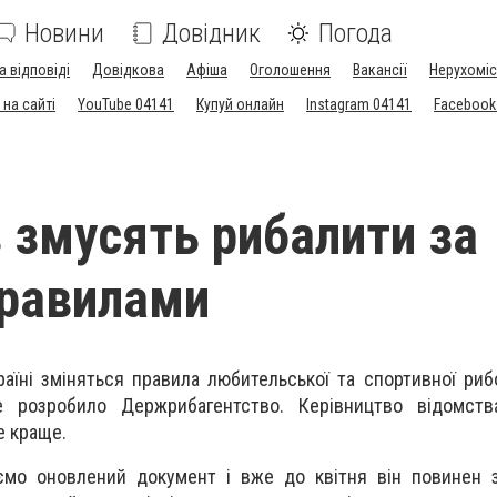
Новини
Довідник
Погода
а відповіді
Довідкова
Афіша
Оголошення
Вакансії
Нерухоміс
на сайті
YouTube 04141
Купуй онлайн
Instagram 04141
Facebook
в змусять рибалити за
правилами
раїні зміняться правила любительської та спортивної риб
е розробило Держрибагентство. Керівництво відомст
е краще.
уємо оновлений документ і вже до квітня він повинен 