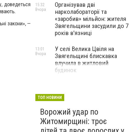
Організував дві
у, доведеться
15:32
Вчора
нарколабораторії та
ивають.
«заробив» мільйон: жителя
ьні закони», —
Звягельщини засудили до 7
років в'язниці
У селі Велика Цвіля на
13:01
Вчора
Звягельщині блискавка
влучила в житловий
будинок
ТОП НОВИНИ
Ворожий удар по
Житомирщині: троє
дітей та двоє дорослих у