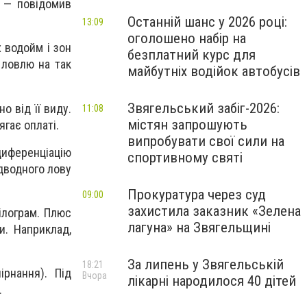
, — повідомив
Останній шанс у 2026 році:
13:09
оголошено набір на
х водойм і зон
безплатний курс для
 ловлю на так
майбутніх водійок автобусів
Звягельський забіг-2026:
 від її виду.
11:08
містян запрошують
гає оплаті.
випробувати свої сили на
диференціацію
спортивному святі
дводного лову
Прокуратура через суд
09:00
захистила заказник «Зелена
кілограм. Плюс
лагуна» на Звягельщині
. Наприклад,
За липень у Звягельській
18:21
рнання). Під
Вчора
лікарні народилося 40 дітей
.