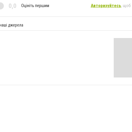
0,0
Оцініть першим
Авторизуйтесь
, щоб
 наші джерела