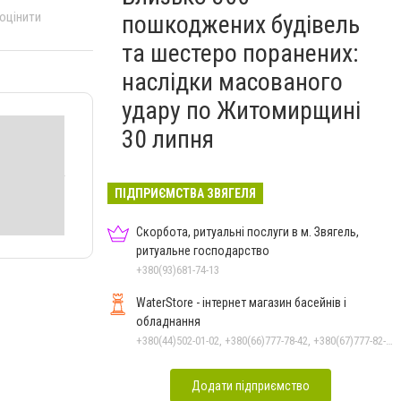
 оцінити
пошкоджених будівель
та шестеро поранених:
наслідки масованого
удару по Житомирщині
30 липня
ПІДПРИЄМСТВА ЗВЯГЕЛЯ
Скорбота, ритуальні послуги в м. Звягель,
ритуальне господарство
+380(93)681-74-13
WaterStore - інтернет магазин басейнів і
обладнання
+380(44)502-01-02, +380(66)777-78-42, +380(67)777-82-19, +380(67)890-80-80, +380(73)890-80-80, +380(44)502-01-03
Додати підприємство