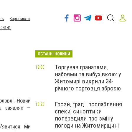
ть
Карта міста
 04141
ОСТАННІ НОВИНИ
Торгував гранатами,
18:00
набоями та вибухівкою: у
Житомирі викрили 34-
річного торговця зброєю
оловлі. Новий
Грози, град і послаблення
15:23
ва заявляє —
спеки: синоптики
попередили про зміну
погоди на Житомирщині
з'явитися. Ми