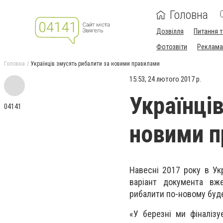
Головна
Дозвілля
Питання т
Фотозвіти
Реклама 
Головна
Українців змусять рибалити за новими правилами
15:53, 24 лютого 2017 р.
Українці
04141
новими 
Навесні 2017 року в Ук
варіант документа вж
рибалити по-новому буд
«У березні ми фіналіз