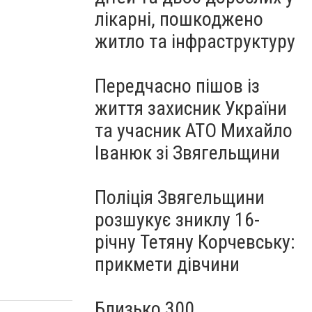
лікарні, пошкоджено
житло та інфраструктуру
Передчасно пішов із
життя захисник України
та учасник АТО Михайло
Іванюк зі Звягельщини
Поліція Звягельщини
розшукує зниклу 16-
річну Тетяну Корчевську:
прикмети дівчини
Близько 300