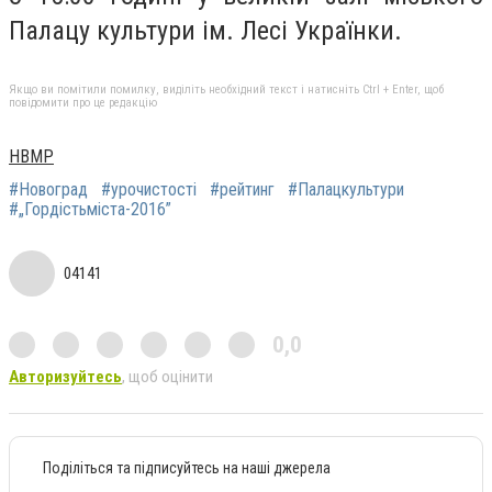
Палацу культури ім. Лесі Українки.
Якщо ви помітили помилку, виділіть необхідний текст і натисніть Ctrl + Enter, щоб
повідомити про це редакцію
НВМР
#Новоград
#урочистості
#рейтинг
#Палацкультури
#„Гордістьміста-2016”
04141
0,0
Авторизуйтесь
, щоб оцінити
Поділіться та підписуйтесь на наші джерела