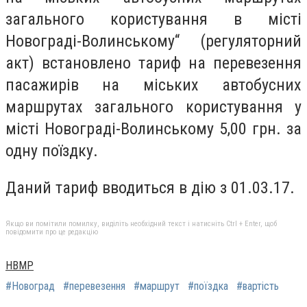
загального користування в місті
Новограді-Волинському“ (регуляторний
акт) встановлено тариф на перевезення
пасажирів на міських автобусних
маршрутах загального користування у
місті Новограді-Волинському 5,00 грн. за
одну поїздку.
Даний тариф вводиться в дію з 01.03.17.
Якщо ви помітили помилку, виділіть необхідний текст і натисніть Ctrl + Enter, щоб
повідомити про це редакцію
НВМР
#Новоград
#перевезення
#маршрут
#поїздка
#вартість