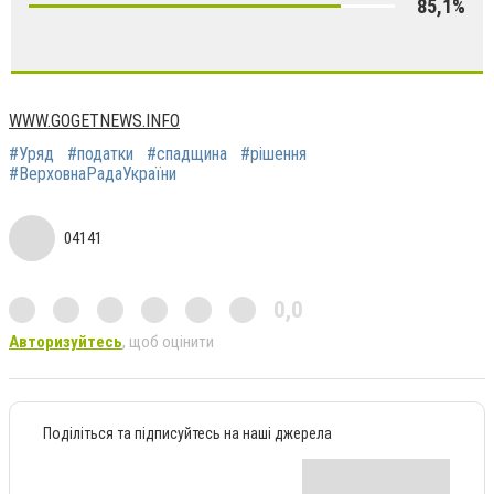
85,1%
WWW.GOGETNEWS.INFO
#Уряд
#податки
#спадщина
#рішення
#ВерховнаРадаУкраїни
04141
0,0
Авторизуйтесь
, щоб оцінити
Поділіться та підписуйтесь на наші джерела