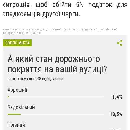
хитрощів, щоб обійти 5% податок для
спадкоємців другої черги.
Якщо ви помітили помилку, виділіть необхідний текст і натисніть Ctrl + Enter, щоб
повідомити про це редакцію
ГОЛОС МІСТА
А який стан дорожнього
покриття на вашій вулиці?
проголосувало 148 відвідувачів
Хороший
1,4%
Задовільний
13,5%
Поганий