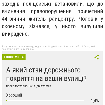
заходів поліцейські встановили, що до
вчинення правопорушення причетний
44-річний житель райцентру. Чоловік у
скоєному зізнався, у нього вилучили
викрадене.
Якщо ви помітили помилку, виділіть необхідний текст і натисніть Ctrl + Enter, щоб
повідомити про це редакцію
ГОЛОС МІСТА
А який стан дорожнього
покриття на вашій вулиці?
проголосувало 148 відвідувачів
Хороший
1,4%