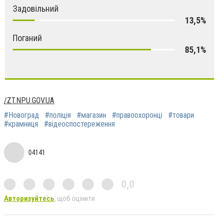
Задовільний
13,5%
Поганий
85,1%
/ZT.NPU.GOV.UA
#Новоград
#поліція
#магазин
#правоохоронці
#товари
#крамниця
#відеоспостереження
04141
0,0
Авторизуйтесь
, щоб оцінити