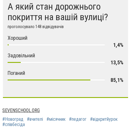
А який стан дорожнього
покриття на вашій вулиці?
проголосувало 148 відвідувачів
Хороший
1,4%
Задовільний
13,5%
Поганий
85,1%
SEVENSCHOOL.ORG
#Новоград
#вчителі
#місячник
#педагог
#відкритйурок
#співбесіда