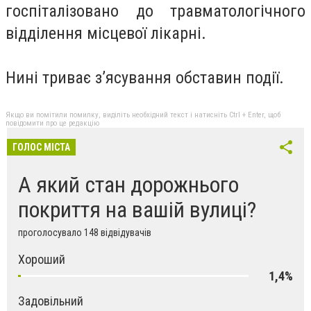
госпіталізовано до травматологічного
відділення місцевої лікарні.
Нині триває з’ясування обставин події.
Якщо ви помітили помилку, виділіть необхідний текст і натисніть Ctrl + Enter, щоб
повідомити про це редакцію
ГОЛОС МІСТА
А який стан дорожнього
покриття на вашій вулиці?
проголосувало 148 відвідувачів
Хороший
1,4%
Задовільний