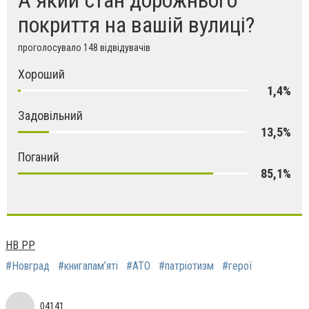
покриття на вашій вулиці?
проголосувало 148 відвідувачів
Хороший
1,4%
Задовільний
13,5%
Поганий
85,1%
НВ РР
#Новград
#книгапам’яті
#АТО
#патріотизм
#герої
04141