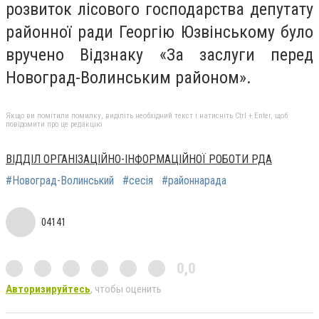
розвиток лісового господарства депутату
районної ради Георгію Юзвінському було
вручено Відзнаку «За заслуги перед
Новоград-Волинським районом».
Якщо ви помітили помилку, виділіть необхідний текст і натисніть Ctrl + Enter, щоб
повідомити про це редакцію
ВІДДІЛ ОРГАНІЗАЦІЙНО-ІНФОРМАЦІЙНОЇ РОБОТИ РДА
#Новоград-Волинський
#сесія
#районнарада
04141
0,0
Авторизируйтесь
, чтобы оценить