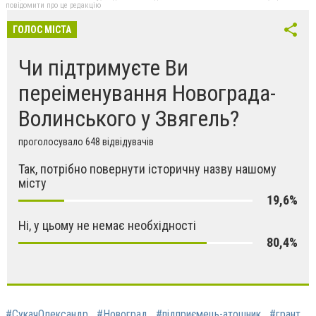
повідомити про це редакцію
ГОЛОС МІСТА
Чи підтримуєте Ви
переіменування Новограда-
Волинського у Звягель?
проголосувало 648 відвідувачів
Так, потрібно повернути історичну назву нашому
місту
19,6%
Ні, у цьому не немає необхідності
80,4%
#СукачОлександр
#Новоград
#підприємець-атошник
#грант