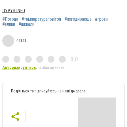
DYVYS.INFO
#Погода
#температураповітря
#погодніявища
#грози
#зливи
#шквали
04141
0,0
Авторизируйтесь
, чтобы оценить
Поділіться та підписуйтесь на наші джерела