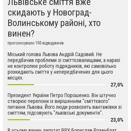
Львівське сміття вже
скидають у Новоград-
Волинському районі, хто
винен?
проголосувало 100 відвідувачів
Міський голова Львова Андрій Садовий. Не
передбачив проблеми зі сміттєзвалищами, а наразі
не контролює роботу підрядників, які самовільно
розкидають сміття у непередбачених для цього
місцях.
27,0%
Президент України Петро Порошенко. Він штучно
створює перепони із вирішенням "сміттєвого"
питання Львова. Його люди розвозять вантажівки зі
сміттям, підсовують "львівські документи".
23,0%
В усьому винен депутат ВРУ Борислав Розенблат,