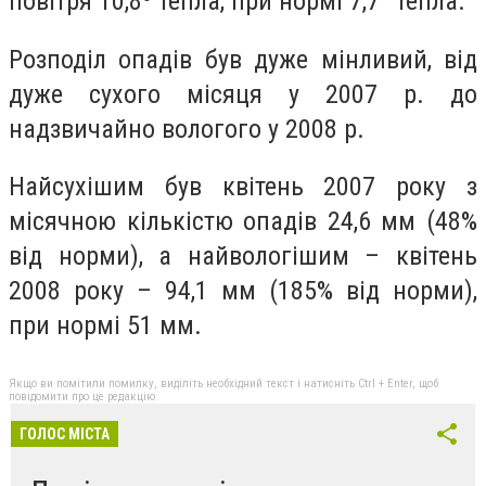
повітря 10,8º тепла, при нормі 7,7° тепла.
Розподіл опадів був дуже мінливий, від
дуже сухого місяця у 2007 р. до
надзвичайно вологого у 2008 р.
Найсухішим був квітень 2007 року з
місячною кількістю опадів 24,6 мм (48%
від норми), а найвологішим – квітень
2008 року – 94,1 мм (185% від норми),
при нормі 51 мм.
Якщо ви помітили помилку, виділіть необхідний текст і натисніть Ctrl + Enter, щоб
повідомити про це редакцію
ГОЛОС МІСТА