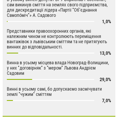
сам викинув сміття на землях свого підприємства,
для дискредитації лідера «Партії "Об'єднання
Самопо́міч"» А. Садового
1,0%
Представники правоохоронних органів, які
належним чином не контролюють переміщення
вантажівок з львівським сміттям та не притягують
винних до відповідальності.
13,0%
Винна в усьому місцева влада Новоград-Волищини,
у них "договірняк" з "мером" Львова Андрієм
Садовим
29,0%
Винні в усьому самі, бо допускаємо засмічувати
землі "чужим" сміттям
7,0%