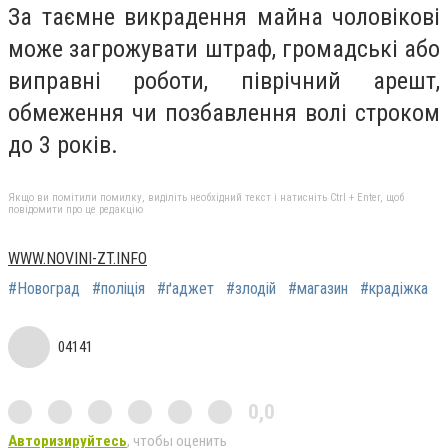
За таємне викрадення майна чоловікові
може загрожувати штраф, громадські або
виправні роботи, піврічний арешт,
обмеження чи позбавлення волі строком
до 3 років.
Якщо ви помітили помилку, виділіть необхідний текст і натисніть Ctrl + Enter, щоб
повідомити про це редакцію
WWW.NOVINI-ZT.INFO
#Новоград
#поліція
#ґаджет
#злодій
#магазин
#крадіжка
04141
0,0
Авторизируйтесь
, чтобы оценить