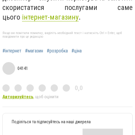
скористатися послугами саме
цього
інтернет-магазину
.
Якщо ви помітили помилку, виділіть необхідний текст і натисніть Ctrl + Enter, щоб
повідомити про це редакцію
#інтернет
#магазин
#розробка
#ціна
04141
0,0
Авторизуйтесь
, щоб оцінити
Поділіться та підписуйтесь на наші джерела