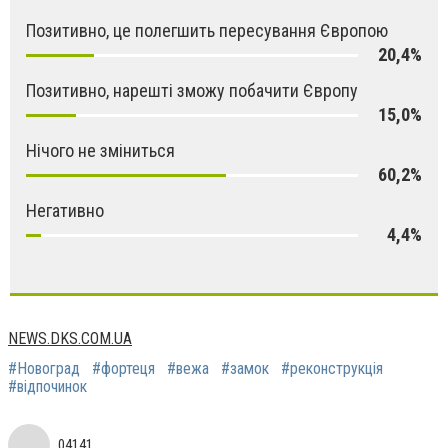
Позитивно, це полегшить пересування Європою
20,4%
Позитивно, нарешті зможу побачити Європу
15,0%
Нічого не зміниться
60,2%
Негативно
4,4%
NEWS.DKS.COM.UA
#Новоград
#фортеця
#вежа
#замок
#реконструкція
#відпочинок
04141