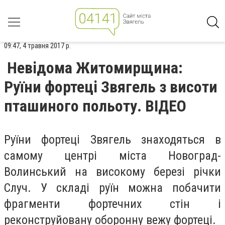
09:47, 4 травня 2017 р.
Невідома Житомирщина:
Руїни фортеці Звягель з висоти
пташиного польоту. ВІДЕО
Руїни фортеці Звягель знаходяться в
самому центрі міста Новоград-
Волинський на високому березі річки
Случ. У складі руїн можна побачити
фрагменти фортечних стін і
реконструйовану оборонну вежу фортеці.