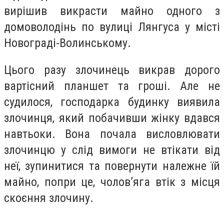
вирішив викрасти майно одного з
домоволодінь по вулиці Лянгуса у місті
Новограді-Волинському.
Цього разу злочинець викрав дорого
вартісний планшет та гроші. Але не
судилося, господарка будинку виявила
злочинця, який побачивши жінку вдався
навтьоки. Вона почала висловлювати
злочинцю у слід вимоги не втікати від
неї, зупинитися та повернути належне їй
майно, попри це, чолов’яга втік з місця
скоєння злочину.