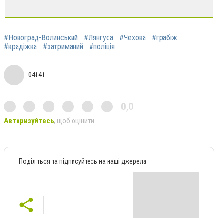
#Новоград-Волинський
#Лянгуса
#Чехова
#грабіж
#крадіжка
#затриманий
#поліція
04141
0,0
Авторизуйтесь
, щоб оцінити
Поділіться та підписуйтесь на наші джерела