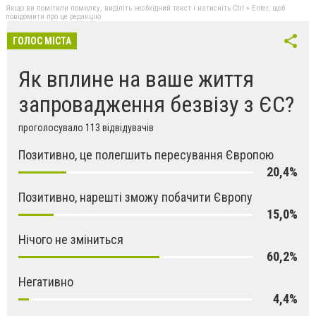
Якщо ви помітили помилку, виділіть необхідний текст і натисніть Ctrl + Enter, щоб
повідомити про це редакцію
ГОЛОС МІСТА
Як вплине на ваше життя
запровадження безвізу з ЄС?
проголосувало 113 відвідувачів
Позитивно, це полегшить пересування Європою
20,4%
Позитивно, нарешті зможу побачити Європу
15,0%
Нічого не зміниться
60,2%
Негативно
4,4%