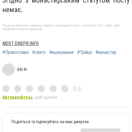
Згідно з монастирським статутом посту
немає.
Якщо ви помітили помилку, виділіть необхідний текст і натисніть Ctrl + Enter, щоб
повідомити про це редакцію
MOST-DNEPR.INFO
#Православні
#свято
#вшанування
#Трійця
#монастир
04141
0,0
Авторизуйтесь
, щоб оцінити
Поділіться та підписуйтесь на наші джерела