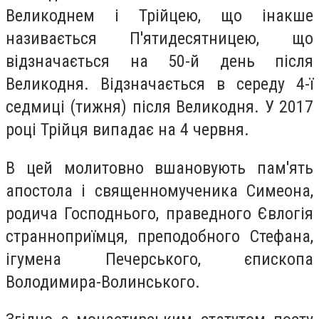
Великоднем і Трійцею, що інакше
називається П'ятидесятницею, що
відзначається на 50-й день після
Великодня. Відзначається в середу 4-ї
седмиці (тижня) після Великодня. У 2017
році Трійця випадає на 4 червня.
В цей молитовно вшановують пам'ять
апостола і священномученика Симеона,
родича Господнього, праведного Євлогія
странноприїмця, преподобного Стефана,
ігумена Печерського, єпископа
Володимира-Волинського.