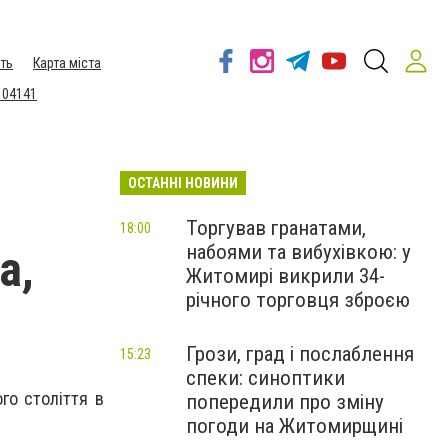
ть
Карта міста
 04141
ОСТАННІ НОВИНИ
Торгував гранатами,
18:00
набоями та вибухівкою: у
а,
Житомирі викрили 34-
річного торговця зброєю
Грози, град і послаблення
15:23
спеки: синоптики
го століття в
попередили про зміну
погоди на Житомирщині