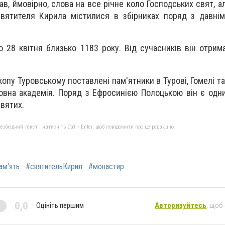
ав, ймовірно, слова на все річне коло Господських свят, а
святителя Кирила містилися в збірниках поряд з давні
 28 квітня близько 1183 року. Від сучасників він отрим
опу Туровському поставлені пам'ятники в Турові, Гомелі та
ховна академія. Поряд з Ефросинією Полоцькою він є одн
вятих.
бхідний текст і натисніть Ctrl + Enter, щоб повідомити про це редакцію
ам'ять
#святительКирил
#монастир
0,0
Оцініть першим
Авторизуйтесь
, щоб