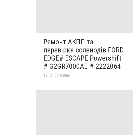
Ремонт АКПП та
перевірка соленодів FORD
EDGE# ESCAPE Powershift
# G2GR7000AE # 2222064
12:01, 30 липня