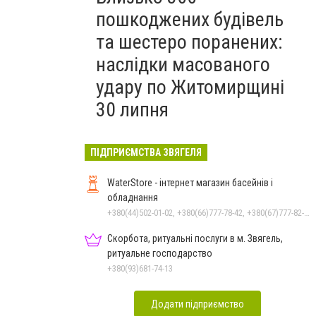
пошкоджених будівель
та шестеро поранених:
наслідки масованого
удару по Житомирщині
30 липня
ПІДПРИЄМСТВА ЗВЯГЕЛЯ
WaterStore - інтернет магазин басейнів і
обладнання
+380(44)502-01-02, +380(66)777-78-42, +380(67)777-82-19, +380(67)890-80-80, +380(73)890-80-80, +380(44)502-01-03
Скорбота, ритуальні послуги в м. Звягель,
ритуальне господарство
+380(93)681-74-13
Додати підприємство