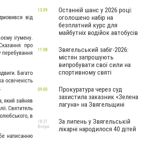
Останній шанс у 2026 році:
13:09
оголошено набір на
ідмовився від
безплатний курс для
майбутніх водійок автобусів
оєму ігумену.
Сказання про
Звягельський забіг-2026:
11:08
су перебування
містян запрошують
випробувати свої сили на
спортивному святі
двиги. Багато
а освіченість
.
Прокуратура через суд
09:00
захистила заказник «Зелена
а, який зайняв
лагуна» на Звягельщині
ії. Святитель
олюбського, в
За липень у Звягельській
18:21
Вчора
лікарні народилося 40 дітей
ебе написанню