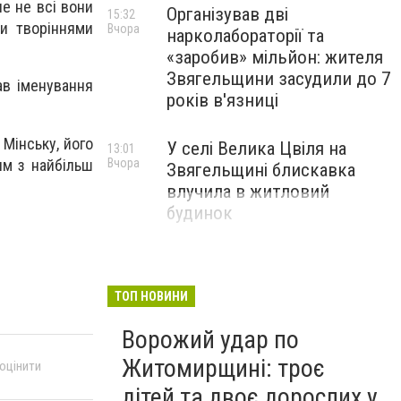
ле не всі вони
Організував дві
15:32
ми творіннями
Вчора
нарколабораторії та
«заробив» мільйон: жителя
Звягельщини засудили до 7
ав іменування
років в'язниці
 Мінську, його
У селі Велика Цвіля на
13:01
им з найбільш
Вчора
Звягельщині блискавка
влучила в житловий
будинок
ТОП НОВИНИ
Ворожий удар по
Житомирщині: троє
 оцінити
дітей та двоє дорослих у