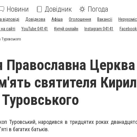
Новини
Довідник
Погода
а відповіді
Довідкова
Афіша
Оголошення
Вакансії
Нерухоміс
на сайті
YouTube 04141
Купуй онлайн
Instagram 04141
Facebook
а Туровського
я Православна Церква
м'ять святителя Кирил
 Туровського
коп Туровський, народився в тридцятих роках дванадцято
'яті в багатих батьків.