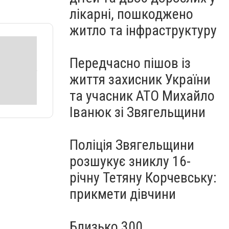
лікарні, пошкоджено
житло та інфраструктуру
Передчасно пішов із
життя захисник України
та учасник АТО Михайло
Іванюк зі Звягельщини
Поліція Звягельщини
розшукує зниклу 16-
річну Тетяну Корчевську:
прикмети дівчини
Близько 300