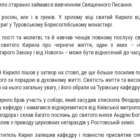
рило старанно займався вивченням Священного Писання.
 росіян, але і в греків. У зрілому віці святий Кирило в
риг у Туровському Борисоглібському монастирі.
 пості та молитві, та й навчав ченців повному послуху св
 святого Кирила про чернече життя, один з яких – «
тарого Закону і від Нового» – може бути віднесений до ча
 Кирило пішов у затвор на стовп, де ще більше посилив по
го за порадою в духовному житті. Святість життя та висок
на нього загальну увагу, і його обрали на Турівську кафедру
ирило брав участь у соборі, який засудив єпископа Феодор
кафедру і намагався відокремитися від Київської митропол
одора і склав багато послань до святого князя Андрію Бог
вляв з приводу церковних негараздів у Ростовській землі.
ятитель Кирил залишив кафедру і повністю присвятив с