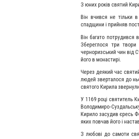
З юних років святий Ки
Він вчився не тільки в
спадщини і прийняв пост
Він багато потрудився в
Збереглося три твори
черноризський чин від С
його в монастирі.
Через деякий час святий
людей зверталося до ньо
святого Кирила звернули 
У 1169 році святитель К
Володимиро-Суздальську 
Кирило засудив єресь Фе
яких повчав його і наста
З любові до самоти св