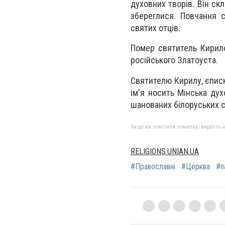
духовних творів. Він скл
збереглися. Повчання 
святих отців.
Помер святитель Кирило
російського Златоуста.
Святителю Кирилу, єписк
ім'я носить Мінська ду
шанованих білоруських с
Якщо ви помітили помилку, виділіть нео
RELIGIONS.UNIAN.UA
#Православні
#Церква
#п