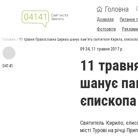
Головна
Дозвілля
Питання т
Фотозвіти
Реклама 
Головна
11 травня Православна Церква шанує пам'ять святителя Кирила, єпископ
09:34, 11 травня 2017 р.
11 травн
04141
шанує па
єпископа
Святитель Кирило, єпис
місті Турові на річці Прип