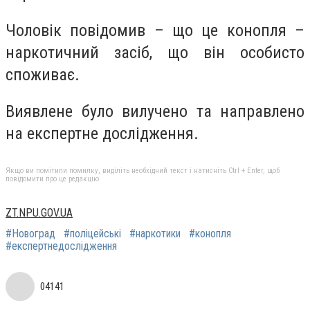
Чоловік повідомив – що це конопля –
наркотичний засіб, що він особисто
споживає.
Виявлене було вилучено та направлено
на експертне дослідження.
Якщо ви помітили помилку, виділіть необхідний текст і натисніть Ctrl + Enter, щоб
повідомити про це редакцію
ZT.NPU.GOV.UA
#Новоград
#поліцейські
#наркотики
#конопля
#експертнедослідження
04141