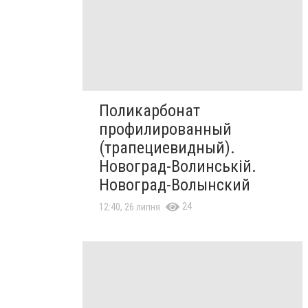
Поликарбонат
профилированный
(трапециевидный).
Новоград-Волинській.
Новоград-Волынский
24
12:40, 26 липня