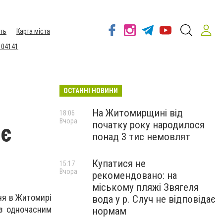
ть
Карта міста
 04141
ОСТАННІ НОВИНИ
На Житомирщині від
18:06
Вчора
початку року народилося
ює
понад 3 тис немовлят
Купатися не
15:17
Вчора
рекомендовано: на
міському пляжі Звягеля
ня в Житомирі
вода у р. Случ не відповідає
 з одночасним
нормам