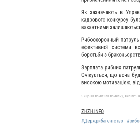
Як зазначають в Управ
кадрового конкурсу бул
вакантними залишаються
Рибоохоронный патруль 
ефективної системи к
боротьби з браконьєрст
Зарплата рибних патруль
Очікується, що вона буд
високою мотивацією, віді
Якщо ви помітили помилку, виділіть нео
ZHZH.INFO
#Держрибагентство
#рибо