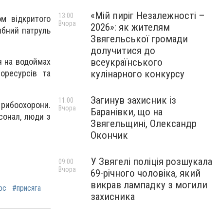
«Мій пиріг Незалежності –
13:00
м відкритого
Вчора
2026»: як жителям
ибний патруль
Звягельської громади
долучитися до
всеукраїнського
я на водоймах
кулінарного конкурсу
оресурсів та
Загинув захисник із
11:00
 рибоохорони.
Вчора
Баранівки, що на
сонал, люди з
Звягельщині, Олександр
Окончик
У Звягелі поліція розшукала
09:00
Вчора
69-річного чоловіка, який
викрав лампадку з могили
рс
#присяга
захисника