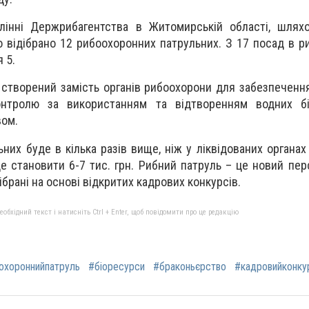
лінні Держрибагентства в Житомирській області, шляхо
о відібрано 12 рибоохоронних патрульних. З 17 посад в р
 5.
створений замість органів рибоохорони для забезпеченн
онтролю за використанням та відтворенням водних бі
вом.
них буде в кілька разів вище, ніж у ліквідованих органах
е становити 6-7 тис. грн. Рибний патруль – це новий пер
брані на основі відкритих кадрових конкурсів.
бхідний текст і натисніть Ctrl + Enter, щоб повідомити про це редакцію
охороннийпатруль
#біоресурси
#браконьєрство
#кадровийконку