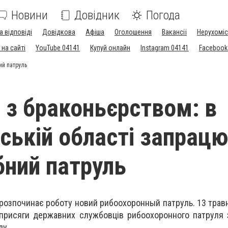
Новини
Довідник
Погода
а відповіді
Довідкова
Афіша
Оголошення
Вакансії
Нерухоміс
на сайті
YouTube 04141
Купуй онлайн
Instagram 04141
Facebook
ий патруль
 з браконьєрством: в
ькій області запрац
бний патруль
 розпочинає роботу новий рибоохоронный патруль. 13 трав
 присяги державних службовців рибоохоронного патруля
ду.