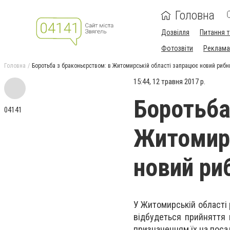
Головна
Дозвілля
Питання т
Фотозвіти
Реклама 
Головна
Боротьба з браконьєрством: в Житомирській області запрацює новий рибн
15:44, 12 травня 2017 р.
Боротьба
04141
Житомирс
новий ри
У Житомирській області
відбудеться прийняття
призначенням їх на поса