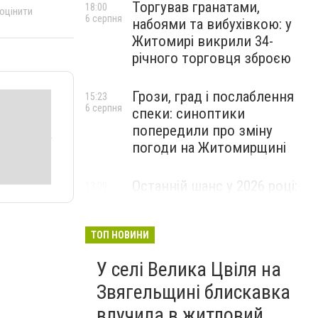
Торгував гранатами,
18:00
 оцінити
6 серпня
набоями та вибухівкою: у
Житомирі викрили 34-
річного торговця зброєю
Грози, град і послаблення
15:23
6 серпня
спеки: синоптики
попередили про зміну
погоди на Житомирщині
Останній шанс у 2026 році:
13:09
6 серпня
оголошено набір на
безплатний курс для
майбутніх водійок автобусів
ТОП НОВИНИ
У селі Велика Цвіля на
Звягельщині блискавка
влучила в житловий