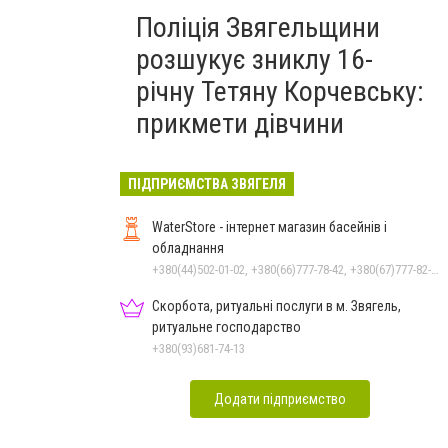
Поліція Звягельщини
розшукує зниклу 16-
річну Тетяну Корчевську:
прикмети дівчини
ПІДПРИЄМСТВА ЗВЯГЕЛЯ
WaterStore - інтернет магазин басейнів і
обладнання
+380(44)502-01-02, +380(66)777-78-42, +380(67)777-82-19, +380(67)890-80-80, +380(73)890-80-80, +380(44)502-01-03
Скорбота, ритуальні послуги в м. Звягель,
ритуальне господарство
+380(93)681-74-13
Додати підприємство