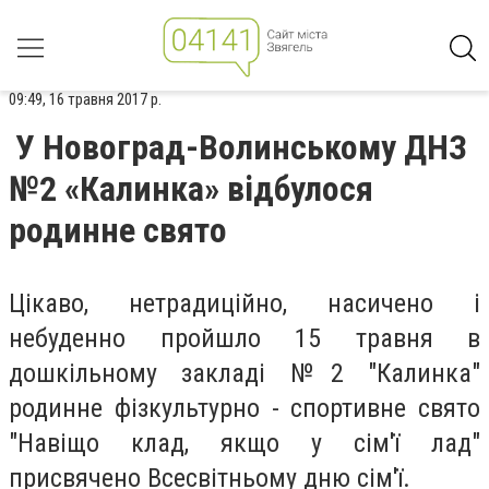
09:49, 16 травня 2017 р.
У Новоград-Волинському ДНЗ
№2 «Калинка» відбулося
родинне свято
Цікаво, нетрадиційно, насичено і
небуденно пройшло 15 травня в
дошкільному закладі №2 "Калинка"
родинне фізкультурно - спортивне свято
"Навіщо клад, якщо у сім'ї лад"
присвячено Всесвітньому дню сім'ї.