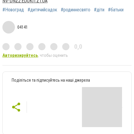
NV-DNZ2.EDUKIT.ZT.UA
#Новоград
#дитячийсадок
#родиннесвято
#діти
#батьки
04141
0,0
Авторизируйтесь
, чтобы оценить
Поділіться та підписуйтесь на наші джерела