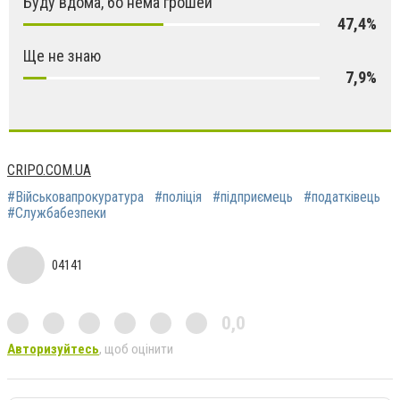
Буду вдома, бо нема грошей
47,4%
Ще не знаю
7,9%
CRIPO.COM.UA
#Військовапрокуратура
#поліція
#підприємець
#податківець
#Службабезпеки
04141
0,0
Авторизуйтесь
, щоб оцінити