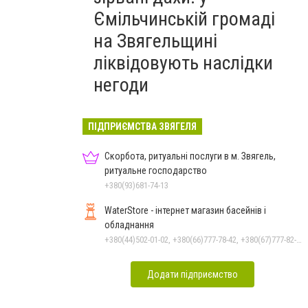
Ємільчинській громаді
на Звягельщині
ліквідовують наслідки
негоди
ПІДПРИЄМСТВА ЗВЯГЕЛЯ
Скорбота, ритуальні послуги в м. Звягель,
ритуальне господарство
+380(93)681-74-13
WaterStore - інтернет магазин басейнів і
обладнання
+380(44)502-01-02, +380(66)777-78-42, +380(67)777-82-19, +380(67)890-80-80, +380(73)890-80-80, +380(44)502-01-03
Додати підприємство