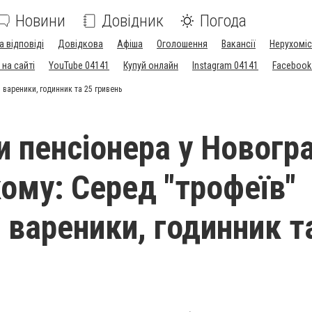
Новини
Довідник
Погода
а відповіді
Довідкова
Афіша
Оголошення
Вакансії
Нерухоміс
на сайті
YouTube 04141
Купуй онлайн
Instagram 04141
Facebook
 вареники, годинник та 25 гривень
и пенсіонера у Новогра
ому: Серед "трофеїв"
 вареники, годинник т