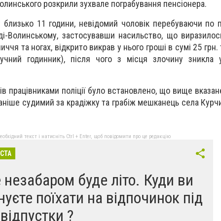
олинського розкрили зухвале пограбування пенсіонера.
ку близько 11 години, невідомий чоловік перебуваючи по 
аді-Волинському, застосувавши насильство, що виразилос
иччя та ногах, відкрито викрав у нього гроші в сумі 25 грн.
аручний годинник), після чого з місця злочину зникла
ів працівниками поліції було встановлено, що вище вказан
аніше судимий за крадіжку та грабіж мешканець села Курч
бхідний текст і натисніть Ctrl + Enter, щоб повідомити про це редакцію
ІСТА
 незабаром буде літо. Куди ви
нуєте поїхати на відпочинок під
 відпустки ?