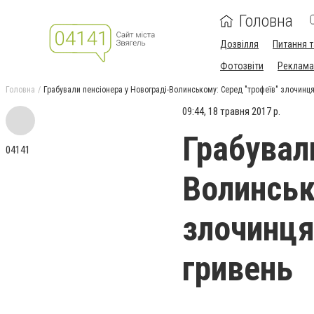
Головна
Дозвілля
Питання т
Фотозвіти
Реклама 
Головна
Грабували пенсіонера у Новограді-Волинському: Серед "трофеїв" злочинця
09:44, 18 травня 2017 р.
Грабувал
04141
Волинськ
злочинця
гривень