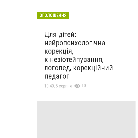
ОГОЛОШЕННЯ
Для дітей:
нейропсихологічна
корекція,
кінезіотейпування,
логопед, корекційний
педагог
10
10:40, 5 серпня