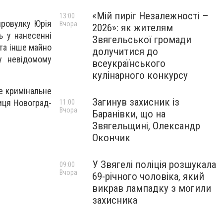
«Мій пиріг Незалежності –
13:00
провулку Юрія
Вчора
2026»: як жителям
ь у нанесенні
Звягельської громади
 та інше майно
долучитися до
 у невідомому
всеукраїнського
кулінарного конкурсу
е кримінальне
Загинув захисник із
иця Новоград-
11:00
Вчора
Баранівки, що на
Звягельщині, Олександр
Окончик
У Звягелі поліція розшукала
09:00
Вчора
69-річного чоловіка, який
викрав лампадку з могили
захисника