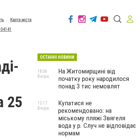
ть
Карта міста
 04141
ОСТАННІ НОВИНИ
ді-
На Житомирщині від
18:06
Вчора
початку року народилося
понад 3 тис немовлят
а 25
Купатися не
15:17
Вчора
рекомендовано: на
міському пляжі Звягеля
вода у р. Случ не відповідає
нормам