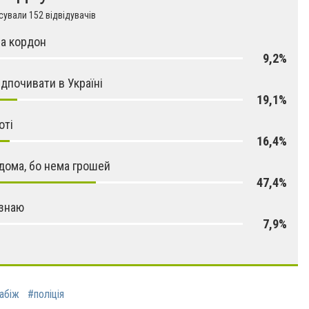
ували 152 відвідувачів
за кордон
9,2%
ідпочивати в Україні
19,1%
оті
16,4%
дома, бо нема грошей
47,4%
 знаю
7,9%
абіж
#поліція