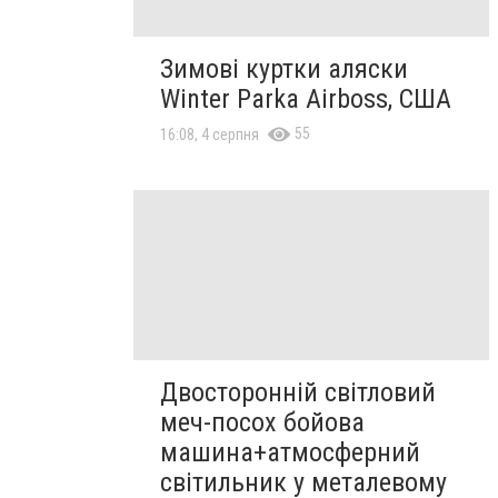
Зимові куртки аляски
Winter Parka Airboss, США
55
16:08, 4 серпня
Двосторонній світловий
меч-посох бойова
машина+атмосферний
світильник у металевому