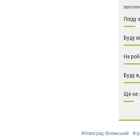
проголос
Поїду 
Буду в
На роб
Буду в
Ще не
#Новоград-Волинський
#гр