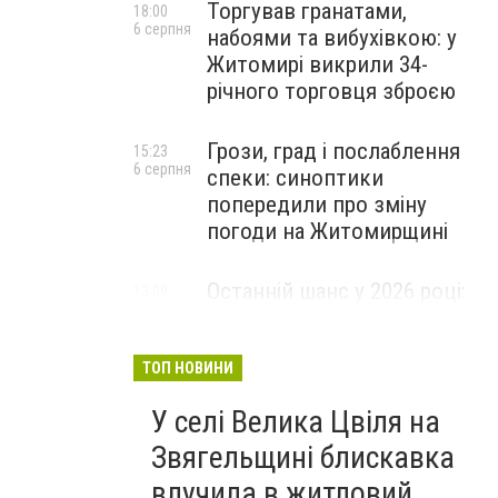
Торгував гранатами,
18:00
6 серпня
набоями та вибухівкою: у
Житомирі викрили 34-
річного торговця зброєю
Грози, град і послаблення
15:23
6 серпня
спеки: синоптики
попередили про зміну
погоди на Житомирщині
Останній шанс у 2026 році:
13:09
6 серпня
оголошено набір на
безплатний курс для
майбутніх водійок автобусів
ТОП НОВИНИ
У селі Велика Цвіля на
Звягельщині блискавка
влучила в житловий