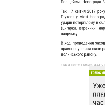
Поліцейські Новограда-В
Так, 17 квітня 2017 ро
Глухова у місті Новогр
ударів потерпілому в обл
(цигарки, вареники, н
напрямку.
В ході проведення заход
правопорушення скоїв р
Волинського району.
Якщо ви помітили помилку, виділіть нео
ГОЛОС М
Уже
пла
час