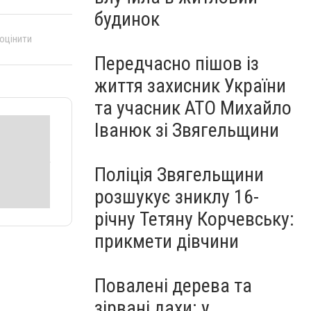
будинок
 оцінити
Передчасно пішов із
життя захисник України
та учасник АТО Михайло
Іванюк зі Звягельщини
Поліція Звягельщини
розшукує зниклу 16-
річну Тетяну Корчевську:
прикмети дівчини
Повалені дерева та
зірвані дахи: у